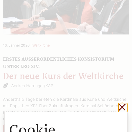
16. Jänner 2026
|
Weltkirche
ERSTES AUSSERORDENTLICHES KONSISTORIUM U
NTER LEO XIV.
Der neue Kurs der Weltkirche
Andrea Harringer/KAP
Anderthalb Tage berieten die Kardinäle aus Kurie und Weltkirche
Sch
mit Papst Leo XIV. über Zukunftsfragen. Kardinal Schönborn
konnte wegen einer hartnäckigen Erkältung nicht nach Rom
reisen.
Cookie