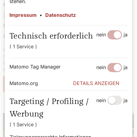
stehen.
WELTVERFOLGUNGSINDEX 2026
Die gefährlichsten Länder für
Impressum
•
Datenschutz
Christen
nein
ja
Technisch erforderlich
Redaktion/KAP
( 1 Service )
Weltweit sind 388 Millionen Christen wegen ihres Glaubens
mindestens in hohem Maß von Verfolgung und Diskriminierung
betroffen. Das geht aus dem Weltverfolgungsindex 2026 des
Matomo Tag Manager
nein
ja
internationalen Hilfswerks Open Doors hervor.
Matomo.org
DETAILS ANZEIGEN
Weiterlesen
nein
ja
Targeting / Profiling /
Werbung
( 1 Service )