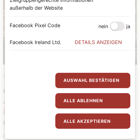
Zielgruppengerechte Informationen
außerhalb der Website
Facebook Pixel Code
nein
ja
Facebook Ireland Ltd.
DETAILS ANZEIGEN
11. Jänner 2026
|
Weltkirche
AUSWAHL BESTÄTIGEN
HEILIGES JAHR BEENDET
An die 35 Millionen vertieften
ALLE ABLEHNEN
ihren Glauben in Rom
ALLE AKZEPTIEREN
Stefan Kronthaler
Das Heilige Jahr 2025 mit seinem Motto „Pilger der Hoffnung“