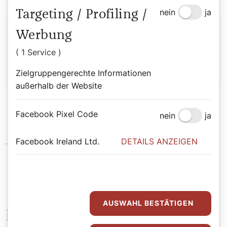
nein
ja
Targeting / Profiling /
Autor:
Werbung
Stefan Kronthaler
( 1 Service )
Zielgruppengerechte Informationen
außerhalb der Website
Facebook Pixel Code
nein
ja
Facebook Ireland Ltd.
DETAILS ANZEIGEN
Katholische Ostkirchen in Österreich
AUSWAHL BESTÄTIGEN
Das könnte Sie auch