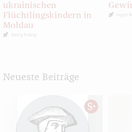
ukrainischen
Gewi
Flüchtlingskindern in
Ingrid B
Moldau
Georg Pulling
Neueste Beiträge