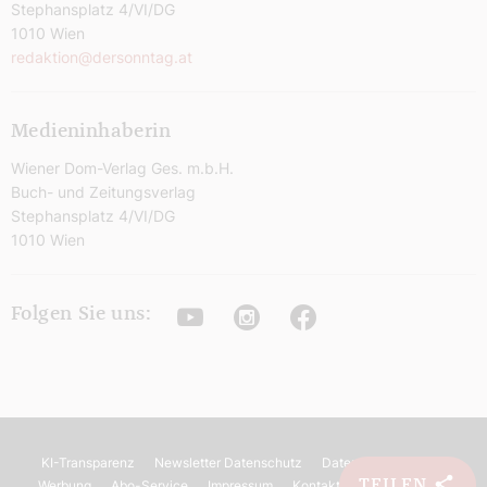
Stephansplatz 4/VI/DG
1010 Wien
redaktion@dersonntag.at
Medieninhaberin
Wiener Dom-Verlag Ges. m.b.H.
Buch- und Zeitungsverlag
Stephansplatz 4/VI/DG
1010 Wien
Youtube
Instagram
Facebook
Folgen Sie uns:
KI-Transparenz
Newsletter Datenschutz
Datenschutz
AGB
TEILEN
Werbung
Abo-Service
Impressum
Kontakt
Barrierefreiheit