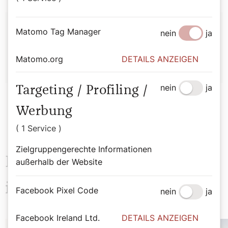
Autor:
Matomo Tag Manager
nein
ja
Sophie Lauringer
Matomo.org
DETAILS ANZEIGEN
nein
ja
Targeting / Profiling /
Werbung
( 1 Service )
Zielgruppengerechte Informationen
Das könnte Sie auch
außerhalb der Website
interessieren
Facebook Pixel Code
nein
ja
Facebook Ireland Ltd.
DETAILS ANZEIGEN