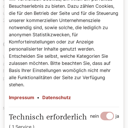
dies, um einen vergänglichen, wir aber, um einen
Besuchserlebnis zu bieten. Dazu zählen Cookies,
unvergänglichen Siegeskranz zu gewinnen“ (1 Kor 9,24–
die für den Betrieb der Seite und für die Steuerung
25).
unserer kommerziellen Unternehmensziele
notwendig sind, sowie solche, die lediglich zu
anonymen Statistikzwecken, für
Komforteinstellungen oder zur Anzeige
Olympische Spiele bringen Frieden
personalisierter Inhalte genutzt werden.
Entscheiden Sie selbst, welche Kategorien Sie
Wir schließen uns den Wünschen von Papst Franziskus
zulassen möchten. Bitte beachten Sie, dass auf
an: „Die Olympischen Spiele bringen von Natur aus
Basis Ihrer Einstellungen womöglich nicht mehr
Frieden und keinen Krieg.“ Das hoffen wir trotz aller
alle Funktionalitäten der Seite zur Verfügung
politischen Widrigkeiten.
stehen.
Impressum
•
Datenschutz
Gesundheit
Politik
Schlagwörter
nein
ja
Technisch erforderlich
( 1 Service )