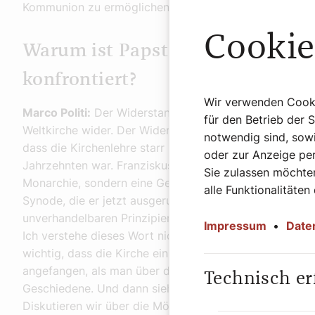
Kommunion zu ermöglichen.
Cookie
Warum ist Papst Franziskus mit 
konfrontiert?
Wir verwenden Cookie
Marco Politi:
Der Widerstand kommt nicht nur von der Ku
für den Betrieb der 
Weltkirche wider. Der Widerstand kommt auch von Grup
notwendig sind, sowi
dass die Kirchenlehre starr bleiben muss, genauso wie
oder zur Anzeige per
Jahrzehnten war. Franziskus hat eine andere Idee von Ki
Sie zulassen möchten
Monarchie, sondern eine Gemeinschaft. Das sehen wir 
alle Funktionalitäten
Synode, die er jetzt ausgerufen hat. Franziskus hält n
unverhandelbaren Prinzipien, die in der Ratzinger-Zeit
Impressum
•
Date
Ich verstehe dieses Wort nicht. Die Prinzipien sind die P
wichtig, dass die Kirche ein barmherziges Gesicht ze
angefangen, als man über die Familie diskutierte, übe
Technisch er
Geschiedene. Und dann sieht man den Widerstand. Wen
Diskutieren wir über die Möglichkeit des Diakonats fü