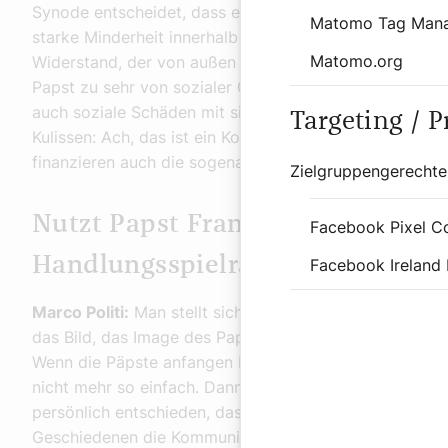
Synode entscheidet, dass es vielleicht auch verheirate
Matomo Tag Man
starke Minderheit innerhalb der Kirche, die gegen jede
Matomo.org
Widerstand, der von außen kommt. Das sind Interessen
Papst zu sehr von sozialer Gleichheit spricht oder we
auch soziale Schäden mit sich bringen. Dann sagen die
Targeting / 
Kulissen: Ach, das ist ein Kommunist, das ist ein kom
finanzieren auch die sogenannte theologische Oppositio
Zielgruppengerechte
Nutzt Papst Franziskus die Mögl
Facebook Pixel C
Handlungsspielraum, den er als 
Facebook Ireland 
Marco Politi:
Man stellt sich den Papst immer als einen
das Bild, das Image des Papsttums. Aber eigentlich sin
Wenn die Päpste anfangen Reformen zu machen, das hab
nicht mehr so einfach. Dann können sie nicht einfach 
persönlich entschieden, dass man doch die Möglichkeit
Geschiedenen die Kommunion zu geben. Mit dem Diakona