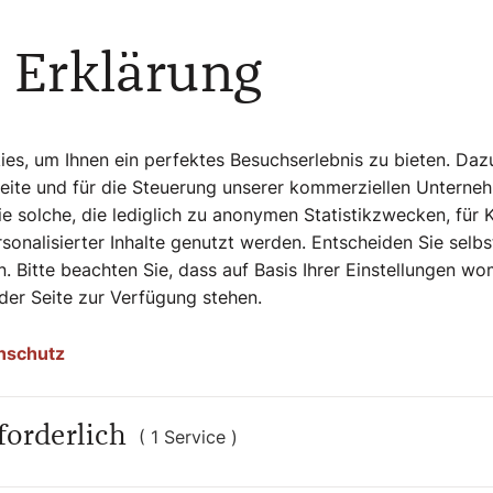
 Erklärung
so viel Widerstand
s, um Ihnen ein perfektes Besuchserlebnis zu bieten. Daz
rie. Die Kurie spiegelt auch die
Seite und für die Steuerung unserer kommerziellen Unterne
pen und Persönlichkeiten, die glauben,
e solche, die lediglich zu anonymen Statistikzwecken, für 
 sie es in den vorigen Jahrhunderten oder
sonalisierter Inhalte genutzt werden. Entscheiden Sie selb
rche: Die Kirche ist für ihn keine
. Bitte beachten Sie, dass auf Basis Ihrer Einstellungen w
mit dieser außerordentlichen Bischofs-
 der Seite zur Verfügung stehen.
ichts von der starren Idee der sogenannten
 so populär waren. Franziskus hat gesagt:
nschutz
rinzipien. Aber für Franziskus ist es
igt. Der Widerstand hat in dem Moment
r die Kommunion für wiederverheiratete
forderlich
( 1 Service )
n etwa der Papst anfängt zu sagen:
r die Frauen. Oder wenn die Amazonas-