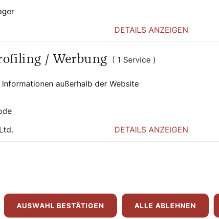
te Priester geben könnte. Da gibt es eine
ager
 Änderung ist. Aber es gibt auch einen
DETAILS ANZEIGEN
sgruppen, denen es nicht gefällt, wenn der
nn er von Umweltschäden spricht, die dann
se Gruppen, sie arbeiten meist hinter den
Profiling / Werbung
( 1 Service )
munistischer Papst. Und diese Gruppen
n in ihrer medialen Verbreitung.
 Informationen außerhalb der Website
ichkeiten und den
ode
Papst hat?
Ltd.
DETAILS ANZEIGEN
 allmächtigen Herrscher vor. Das war so
d nur konservative Päpste allmächtig.
en wir mit Paul VI. gesehen, dann ist es
so entscheiden. Der Papst hat bestimmt
 haben soll, den wiederverheirateten
AUSWAHL BESTÄTIGEN
ALLE ABLEHNEN
t der Frauen ist es aber zum Stillstand