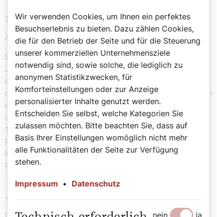
Wir verwenden Cookies, um Ihnen ein perfektes
1,5 Millionen Christen in Saudi-
Besuchserlebnis zu bieten. Dazu zählen Cookies,
Arabien
die für den Betrieb der Seite und für die Steuerung
unserer kommerziellen Unternehmensziele
Er würdigte auch die Entwicklung der vergangenen
notwendig sind, sowie solche, die lediglich zu
Jahre bzw. die Schritte der Öffnung in Saudi-Arabien,
anonymen Statistikzwecken, für
die es u. a. den Katholiken ermögliche, „in aller Stille
Komforteinstellungen oder zur Anzeige
miteinander zu beten und Gott zu ehren“, wie Schönborn
personalisierter Inhalte genutzt werden.
es wörtlich formulierte. Die bis zu 1,5 Millionen Christen
Entscheiden Sie selbst, welche Kategorien Sie
im streng islamisch geprägten Saudi-Arabien sind zu
zulassen möchten. Bitte beachten Sie, dass auf
100 Prozent Migranten, viele stammen von den
Basis Ihrer Einstellungen womöglich nicht mehr
Philippinen, aus Sri Lanka, Indien oder auch Pakistan.
alle Funktionalitäten der Seite zur Verfügung
Kirchen gibt es nicht. Gottesdienste im kleinen, privaten
stehen.
Rahmen sind inzwischen möglich.
Impressum
•
Datenschutz
„Haltet an eurem Glauben fest“
nein
ja
In der österreichischen Botschaft in Riad feierte der