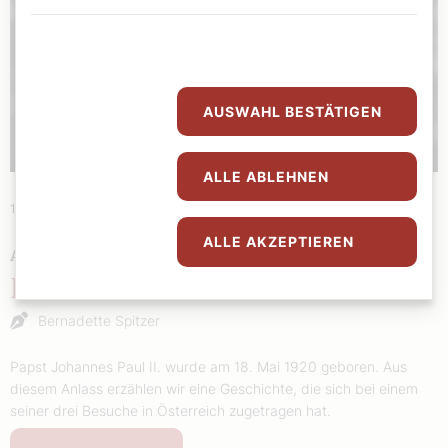
AUSWAHL BESTÄTIGEN
ALLE ABLEHNEN
15. Mai 2025
|
Heiter bis heilig
ALLE AKZEPTIEREN
ANEKDOTEN
No amol
Bernadette Spitzer
Papst Johannes Paul II. wurde am 18. Mai 1920 geboren. Aus
diesem Anlass erzählen wir eine Geschichte, die sich bei einem
seiner drei Besuche in Österreich zugetragen hat.