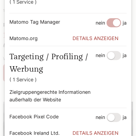
( 1 Service )
16. Mai 2025
|
Heiligenschein
Matomo Tag Manager
nein
ja
DER VERSCHWIEGENE BRÜCKENHEILIGE
16. Mai: Heiliger Nepomuk
Matomo.org
DETAILS ANZEIGEN
Bernadette Spitzer
nein
ja
Targeting / Profiling /
Wöchentliche Heilige, vorgestellt von Bernadette Spitzer.
Werbung
Weiterlesen
( 1 Service )
Zielgruppengerechte Informationen
außerhalb der Website
Facebook Pixel Code
nein
ja
Facebook Ireland Ltd.
DETAILS ANZEIGEN