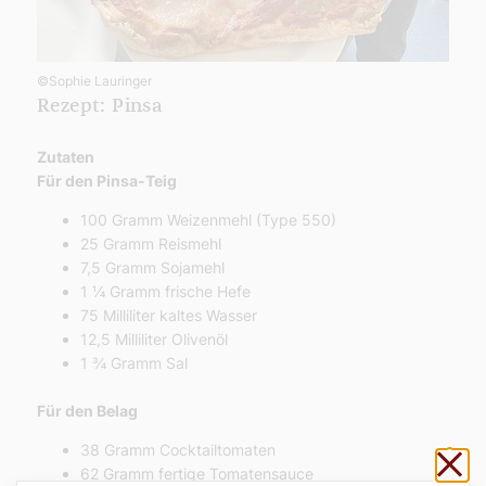
©Sophie Lauringer
Rezept: Pinsa
Zutaten
Für den Pinsa-Teig
100 Gramm Weizenmehl (Type 550)
25 Gramm Reismehl
7,5 Gramm Sojamehl
1 ¼ Gramm frische Hefe
75 Milliliter kaltes Wasser
12,5 Milliliter Olivenöl
1 ¾ Gramm Sal
Für den Belag
38 Gramm Cocktailtomaten
Sch
62 Gramm fertige Tomatensauce