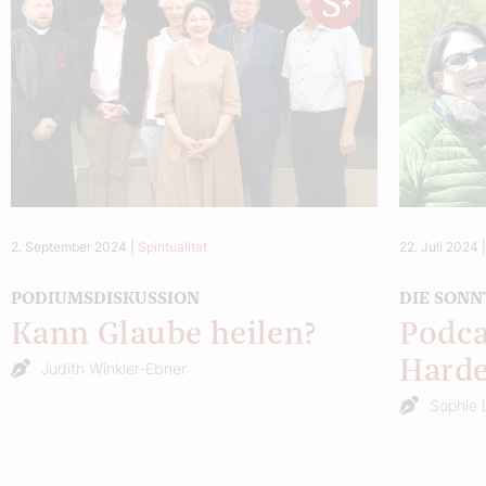
2. September 2024
|
Spiritualität
22. Juli 2024
PODIUMSDISKUSSION
DIE SONN
Kann Glaube heilen?
Podca
Hard
Judith Winkler-Ebner
Sophie 