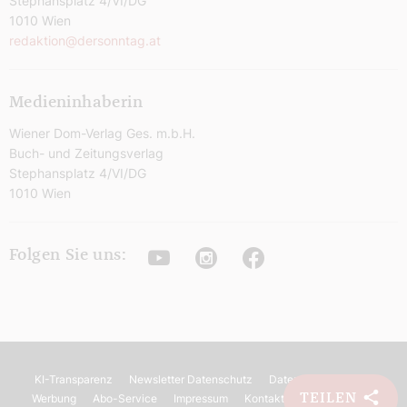
Stephansplatz 4/VI/DG
1010 Wien
redaktion@dersonntag.at
Medieninhaberin
Wiener Dom-Verlag Ges. m.b.H.
Buch- und Zeitungsverlag
Stephansplatz 4/VI/DG
1010 Wien
Youtube
Instagram
Facebook
Folgen Sie uns:
KI-Transparenz
Newsletter Datenschutz
Datenschutz
AGB
TEILEN
Werbung
Abo-Service
Impressum
Kontakt
Barrierefreiheit