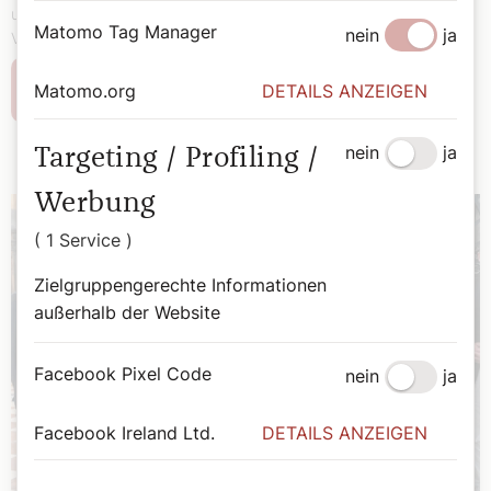
und Bildung neue Perspektiven eröffnen. So auch im
Matomo Tag Manager
nein
ja
Veranstalterland Mexiko.
Matomo.org
DETAILS ANZEIGEN
Weiterlesen
nein
ja
Targeting / Profiling /
Werbung
( 1 Service )
Zielgruppengerechte Informationen
außerhalb der Website
Facebook Pixel Code
nein
ja
Facebook Ireland Ltd.
DETAILS ANZEIGEN