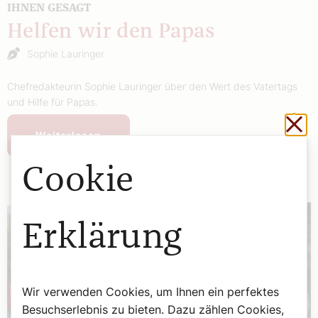
IHNEN GESAGT
Helfen wir den Papas
Sophie Lauringer
Chefredakteurin Sophie Lauringer über den Wert des Vatertags
und Hilfe für Papas.
Sch
Weiterlesen
Cookie
Erklärung
Wir verwenden Cookies, um Ihnen ein perfektes
Besuchserlebnis zu bieten. Dazu zählen Cookies,