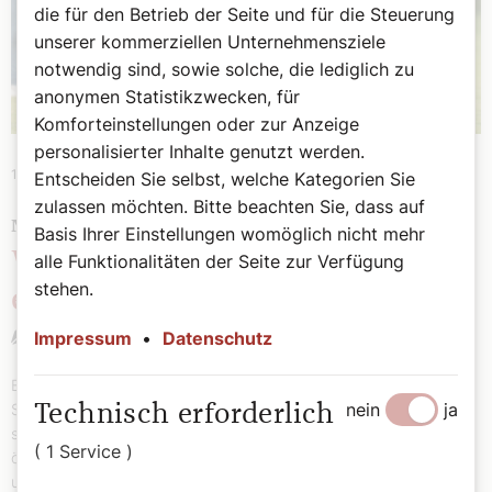
die für den Betrieb der Seite und für die Steuerung
unserer kommerziellen Unternehmensziele
notwendig sind, sowie solche, die lediglich zu
anonymen Statistikzwecken, für
Komforteinstellungen oder zur Anzeige
personalisierter Inhalte genutzt werden.
11. Juni 2026
|
Soziales
Entscheiden Sie selbst, welche Kategorien Sie
zulassen möchten. Bitte beachten Sie, dass auf
NEUE PERSPEKTIVEN
Basis Ihrer Einstellungen womöglich nicht mehr
Wenn Fußball mehr ist als nur
alle Funktionalitäten der Seite zur Verfügung
stehen.
ein Spiel
Andrea Harringer
Impressum
•
Datenschutz
Bei der Fußball-WM in Kanada, den USA und Mexiko stehen die
nein
ja
Superstars im Mittelpunkt. Doch abseits der großen Stadien zeigt
Technisch erforderlich
sich, welche Kraft Fußball wirklich haben kann. Die
( 1 Service )
österreichische Entwicklungsorganisation Jugend Eine Welt
unterstützt weltweit Projekte, die Straßenkindern durch Fußball