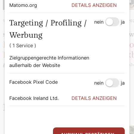
Matomo.org
DETAILS ANZEIGEN
10. März 2025
|
Chronik
4. Februar 20
nein
ja
Targeting / Profiling /
Werbung
SEHENSWERT
SEHENSW
Potpourri: Diözesaner
Potpo
( 1 Service )
Rückblick
Rückb
Zielgruppengerechte Informationen
Redaktion
Redakti
außerhalb der Website
Facebook Pixel Code
nein
ja
Facebook Ireland Ltd.
DETAILS ANZEIGEN
Neueste Beiträge