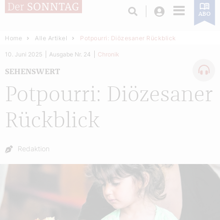
Login
ABO
Home
Alle Artikel
Potpourri: Diözesaner Rückblick
10. Juni 2025
Ausgabe Nr. 24
Chronik
SEHENSWERT
Potpourri: Diözesaner
Rückblick
Autor:
Redaktion