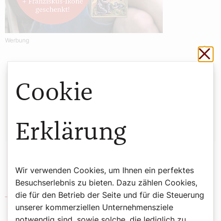
Werbung
Sch
Autor:
Cookie
Redaktion
Erklärung
Wir verwenden Cookies, um Ihnen ein perfektes
Besuchserlebnis zu bieten. Dazu zählen Cookies,
die für den Betrieb der Seite und für die Steuerung
Pfarre zum Göttlichen Wort
unserer kommerziellen Unternehmensziele
notwendig sind, sowie solche, die lediglich zu