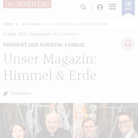
Login
ABO
Home
Alle Artikel
Unser Magazin: Himmel & Erde
3. März 2025
Ausgabe Nr. 10
Österreich
PRODUKT DER SONNTAG-FAMILIE
Unser Magazin:
Himmel & Erde
Autor:
Redaktion