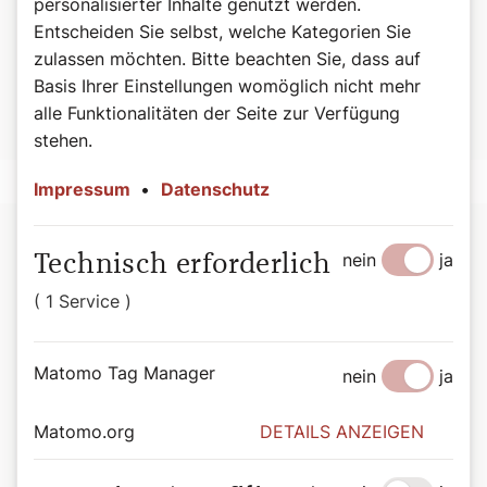
personalisierter Inhalte genutzt werden.
ERSTEN WALDVIERTLER BIO-BACKSCHULE
gewinnen.
Entscheiden Sie selbst, welche Kategorien Sie
Zu gewinnen gibt es 1 x zwei Tickets für einen Kurs im
zulassen möchten. Bitte beachten Sie, dass auf
Wert von 150 Euro.
Basis Ihrer Einstellungen womöglich nicht mehr
alle Funktionalitäten der Seite zur Verfügung
Hier geht´s zum Abo
stehen.
Impressum
•
Datenschutz
nein
ja
Technisch erforderlich
( 1 Service )
Matomo Tag Manager
nein
ja
Matomo.org
DETAILS ANZEIGEN