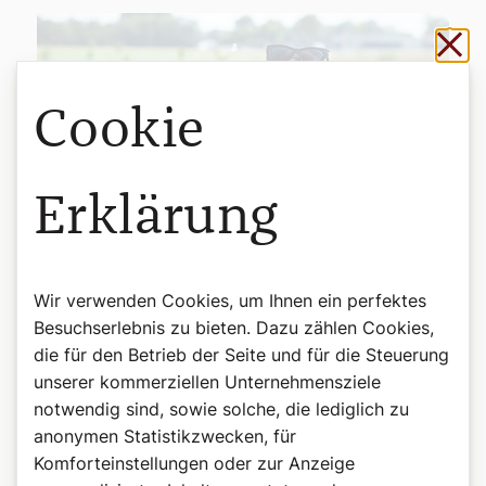
Sch
Cookie
Erklärung
Wir verwenden Cookies, um Ihnen ein perfektes
Besuchserlebnis zu bieten. Dazu zählen Cookies,
die für den Betrieb der Seite und für die Steuerung
©Andrea Peller
Jetzt abonnieren und Brotback-Kurs
unserer kommerziellen Unternehmensziele
notwendig sind, sowie solche, die lediglich zu
gewinnen
anonymen Statistikzwecken, für
Brotbacken von den Profis lernen:
Wenn Sie jetzt
ein
Magazin-Abo
abschließen, können Sie
Komforteinstellungen oder zur Anzeige
einen
Brotback-Kurs
bei
Elisabeth Ruckser in der