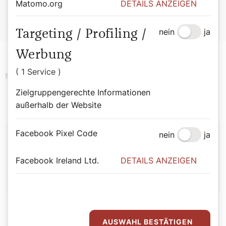
Ostersonntag:
Musica Sacra, 20. April 2025,
Matomo.org
DETAILS ANZEIGEN
19:00 Uhr: Halleluja-Kantate von Antonio Rosetti.
NDR Chor, Johannes Moesus
nein
ja
Targeting / Profiling /
Werbung
( 1 Service )
Kultur
Religion
Ostern
Schlagwörter
Zielgruppengerechte Informationen
außerhalb der Website
Autor:
Facebook Pixel Code
nein
ja
Redaktion
Facebook Ireland Ltd.
DETAILS ANZEIGEN
AUSWAHL BESTÄTIGEN