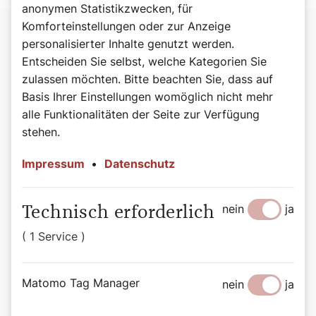
anonymen Statistikzwecken, für
Komforteinstellungen oder zur Anzeige
personalisierter Inhalte genutzt werden.
Entscheiden Sie selbst, welche Kategorien Sie
zulassen möchten. Bitte beachten Sie, dass auf
Basis Ihrer Einstellungen womöglich nicht mehr
alle Funktionalitäten der Seite zur Verfügung
©David Kassl
stehen.
Programmhöhepunkte zu Ostern auf radio
klassik Stephansdom
Impressum
•
Datenschutz
radio klassik Stephansdom
Palmsonntag:
Musica Sacra, 13. April 2025, 19:00
nein
ja
Technisch erforderlich
Uhr: Lukas-Passion von Krzystof Penderecki.
Orchester symphonique de Montreal, Kent Nagano
( 1 Service )
Karfreitag:
18. April 2025, 9:05 Uhr: Matthäus-
Passion von J. S. Bach. Ensemble Pygmalion,
Matomo Tag Manager
nein
ja
Raphaël Pichon