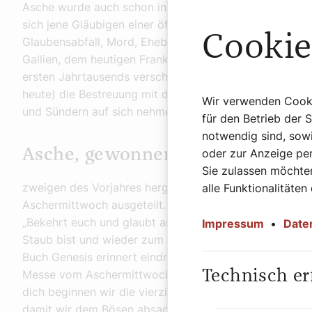
Asche wurde auch schon in der frühen Kirche verwende
sich jene Gläubigen einer öffentlichen Buße, die eine 
Cookie
Glaubensabfall, Mord, Ehebruch oder überhaupt ander
Gallien, dem heutigen Frankreich, wurden sie beispiel
ersten Jahrtausends verschwand die öffentliche Buße a
heute) die Bestreuung mit der Asche, die dann alle Glä
Wir verwenden Cookie
und Sündern auf sich nehmen.
für den Betrieb der 
notwendig sind, sowi
oder zur Anzeige per
Asche, gewonnen aus den Palmz
Sie zulassen möchten
zweigen des Vorjahres hergestellt, die gesegnete Asc
alle Funktionalitäten
Aschermittwoch ausgeteilt. Der oder die Austeilende s
„Bekehrt euch und glaubt an das Evangelium“ (vgl. Mar
Impressum
•
Date
Staub bist und wieder zum Staub zurückkehren wirst“ (
Buch Genesis erinnert eindrücklich an die Vergänglich
Technisch er
Messe vom Aschermittwoch erläutert den Sinn der Faste
dich beginnen wir die vierzig Tage der Umkehr und Buße
damit wir dem Bösen absagen und mit Entschiedenheit 