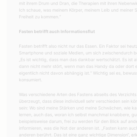
mit ihrem Drum und Dran, die Therapien mit ihren Nebenwi
Ich schaue, was meinem Körper, meinem Leib und meiner Se
Freiheit zu kommen.“
Fasten betrifft auch Informationsflut
Fasten betrifft also nicht nur das Essen. Ein Faktor sei he
Smartphone und soziale Medien, um sich zwischendurch bew
„Es ist wichtig, dass man das dankbar wertschätzt. Es ist 
dann nicht mehr stört, wenn man das Handy da oder dort e
eigentlich nicht davon abhängig ist.“ Wichtig sei es, bew
konsumiert.
Was verschiedene Arten des Fastens abseits des Verzichts au
überzeugt, dass diese individuell sehr verschieden sein kön
sein: Wo sind meine Stärken und meine Schwächen, wie kan
lernen, auch das, woran ich selbst manchmal knabbere, gut
beispielsweise darum, frei zu werden für den Blick auf ande
informieren, was die Not der anderen ist. „Fasten kann a
anderen berührt. Das ist eine ganz wichtige Dimension“, er