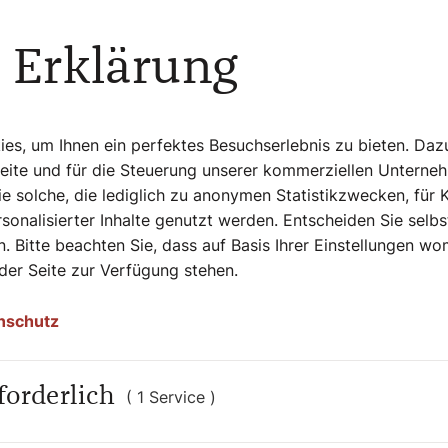
t. In den ersten Jahrhunderten unterzogen
schwere Sünde („Kapitalsünde“:
 Erklärung
es Schwerwiegendes) begangen hatten. In
sweise mit Asche betreut. Gegen Ende des
us dem Leben der Kirche, es blieb (bis
ubigen aus Solidarität mit den Sünderinnen
s, um Ihnen ein perfektes Besuchserlebnis zu bieten. Daz
Seite und für die Steuerung unserer kommerziellen Unterne
e solche, die lediglich zu anonymen Statistikzwecken, für 
sonalisierter Inhalte genutzt werden. Entscheiden Sie selb
weigen
. Bitte beachten Sie, dass auf Basis Ihrer Einstellungen w
he wird dann als Zeichen der Buße am
 der Seite zur Verfügung stehen.
pricht dann bei der Stirnbekreuzigung:
kus 1,15) oder: „Bedenke, Mensch, dass du
nschutz
vgl. Genesis 3,19). Dieser Vers aus dem
keit des Lebens. Das Tagesgebet in der
forderlich
nzeit: „Getreuer Gott, im Vertrauen auf
( 1 Service )
. Gib uns die Kraft zu christlicher Zucht,
das Gute tun.“