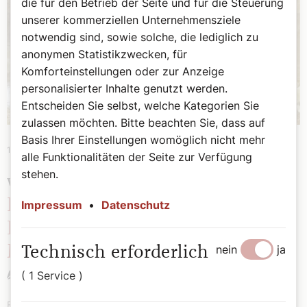
die für den Betrieb der Seite und für die Steuerung
unserer kommerziellen Unternehmensziele
notwendig sind, sowie solche, die lediglich zu
anonymen Statistikzwecken, für
Komforteinstellungen oder zur Anzeige
personalisierter Inhalte genutzt werden.
Entscheiden Sie selbst, welche Kategorien Sie
zulassen möchten. Bitte beachten Sie, dass auf
Basis Ihrer Einstellungen womöglich nicht mehr
14. Mai 2024
|
Theologie
alle Funktionalitäten der Seite zur Verfügung
stehen.
WAS WIR DER KIRCHE VERDANKEN
Die Pietà von Michelangelo:
Impressum
•
Datenschutz
Ein Glaubensbekenntnis in
Marmor
nein
ja
Technisch erforderlich
Stefan Kronthaler
( 1 Service )
Entdecken Sie die tiefe Verbindung zwischen Kirche und Kunst