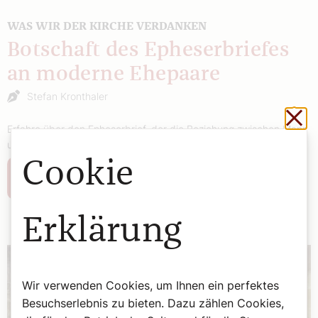
WAS WIR DER KIRCHE VERDANKEN
Botschaft des Epheserbriefes
an moderne Ehepaare
Stefan Kronthaler
Sch
Erfahre über den Epheserbrief, der die Beziehung zwischen Mann
und Frau mit der zwischen Christus und der Kirche vergleicht.
Cookie
Weiterlesen
Erklärung
Wir verwenden Cookies, um Ihnen ein perfektes
Besuchserlebnis zu bieten. Dazu zählen Cookies,