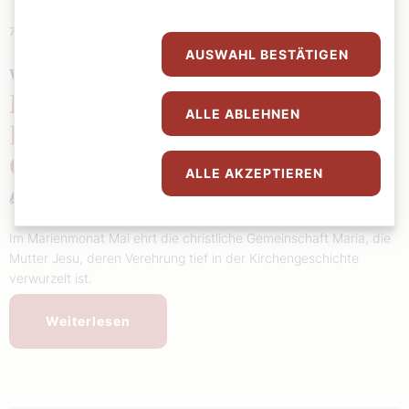
7. Mai 2024
|
Theologie
AUSWAHL BESTÄTIGEN
WAS WIR DER KIRCHE VERDANKEN
Marienmonat Mai:
ALLE ABLEHNEN
Ehrengedenken an die
Gottesgebärerin
ALLE AKZEPTIEREN
Stefan Kronthaler
Im Marienmonat Mai ehrt die christliche Gemeinschaft Maria, die
Mutter Jesu, deren Verehrung tief in der Kirchengeschichte
verwurzelt ist.
Weiterlesen