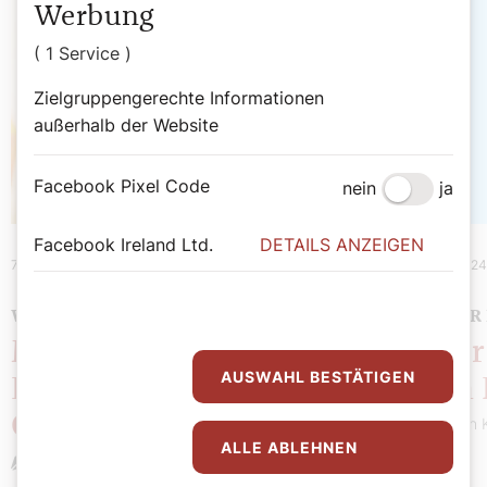
Werbung
( 1 Service )
Zielgruppengerechte Informationen
außerhalb der Website
Facebook Pixel Code
nein
ja
Facebook Ireland Ltd.
DETAILS ANZEIGEN
7. Mai 2024
|
Theologie
30. April 202
WAS WIR DER KIRCHE VERDANKEN
WAS WIR
Marienmonat Mai:
Sie b
AUSWAHL BESTÄTIGEN
Ehrengedenken an die
nach
Gottesgebärerin
Stefan 
ALLE ABLEHNEN
Stefan Kronthaler