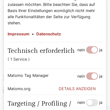
zulassen möchten. Bitte beachten Sie, dass auf
Autor:
Basis Ihrer Einstellungen womöglich nicht mehr
alle Funktionalitäten der Seite zur Verfügung
Stefan Kronthaler
stehen.
Impressum
•
Datenschutz
nein
ja
Technisch erforderlich
( 1 Service )
Matomo Tag Manager
nein
ja
Das könnte Sie auch
Matomo.org
DETAILS ANZEIGEN
interessieren
nein
ja
Targeting / Profiling /