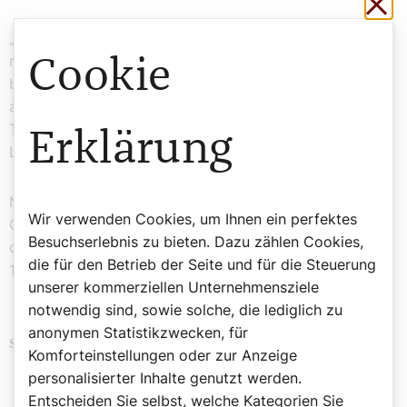
Sch
„Dass der Tod nicht das letzte Wort hat, kann man im
milden, duldenden und liebenden Angesicht Marias
Cookie
buchstäblich sehen. Das glauben die Christen. Alles
andere ist nebensächlich“, schreibt der Arzt und
Theologe Manfred Lütz in seinem Buch „Der Sinn des
Erklärung
Lebens“.
Nicht nur für Lütz ist diese Pietà „das stärkste
Wir verwenden Cookies, um Ihnen ein perfektes
Glaubensbekenntnis der Kunstgeschichte“, das der
Besuchserlebnis zu bieten. Dazu zählen Cookies,
damals junge und sehr fromme Michelangelo (1475–
die für den Betrieb der Seite und für die Steuerung
1564) in den Jahren 1498/1499 geschaffen hat.
unserer kommerziellen Unternehmensziele
notwendig sind, sowie solche, die lediglich zu
anonymen Statistikzwecken, für
Serie "Was wir der Kirche verdanken"
Schlagwörter
Komforteinstellungen oder zur Anzeige
personalisierter Inhalte genutzt werden.
Entscheiden Sie selbst, welche Kategorien Sie