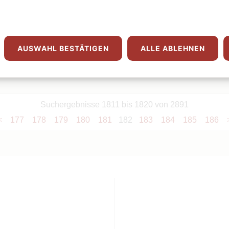
Das große Fest ist am Freitag in der Woche nach Fronleichn
Freitag im Monat wird als Herz-Jesu-Freitag begangen. Ein B
Herzens Jesu von der Antike…
AUSWAHL BESTÄTIGEN
ALLE ABLEHNEN
Suchergebnisse 1811 bis 1820 von 2891
<
177
178
179
180
181
182
183
184
185
186