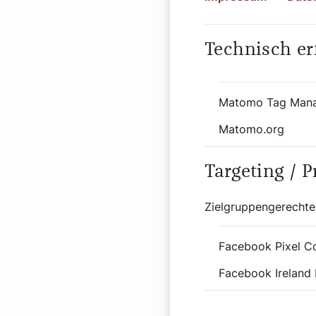
Technisch er
1818.
Weit mehr als n
Matomo Tag Man
Matomo.org
Targeting / 
1819.
Schutzraum Kir
Zielgruppengerechte
Facebook Pixel C
Facebook Ireland 
1820.
Herz-Jesu-Fest: