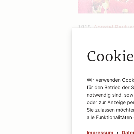
1815.
Apostel Paulus:
Cookie
1816.
Das sind die Pr
Wir verwenden Cookie
für den Betrieb der 
notwendig sind, sowi
oder zur Anzeige per
Sie zulassen möchten
alle Funktionalitäten
1817.
Podcast: Alex
Impressum
•
Date