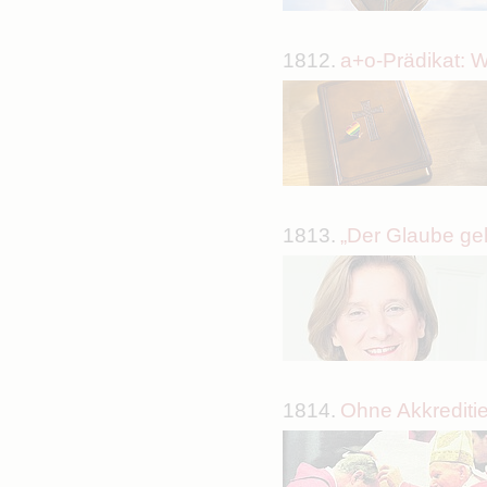
1812.
a+o-Prädikat: W
1813.
„Der Glaube ge
1814.
Ohne Akkreditie