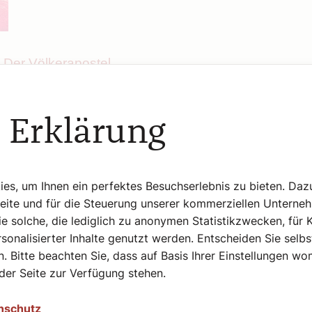
 Der Völkerapostel
Zum Gedenktag des Apostels Paulus am 29. Juni: Der Völkera
seinen Briefen die ältesten schriftlichen Dokumente des da
Christentums. Wir verdanken seinen Briefen…
 Erklärung
iesterjubilare 2024
s, um Ihnen ein perfektes Besuchserlebnis zu bieten. Daz
Rund um Peter und Paul (29. Juni) werden von alters her jede
Seite und für die Steuerung unserer kommerziellen Unterne
geweiht. Der SONNTAG bringt die Namen jener Seelsorger, d
e solche, die lediglich zu anonymen Statistikzwecken, für 
1974 und 1999 geweiht wurden.
sonalisierter Inhalte genutzt werden. Entscheiden Sie selb
. Bitte beachten Sie, dass auf Basis Ihrer Einstellungen w
 der Seite zur Verfügung stehen.
ander Wimmer
nschutz
Chefredakteurin Sophie Lauringer hat zur Sonntags-Jause 