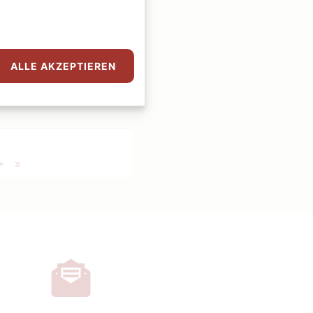
am, aber auch jeder erste
lick auf die Verehrung des
ALLE AKZEPTIEREN
>
»