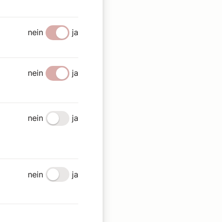
es hausgemachte
nein
ja
nein
ja
ildungsprojekte im
ermöglichen. Der Fußball
nein
ja
 Kirche? Was muss
e zugehen könnte.
nein
ja