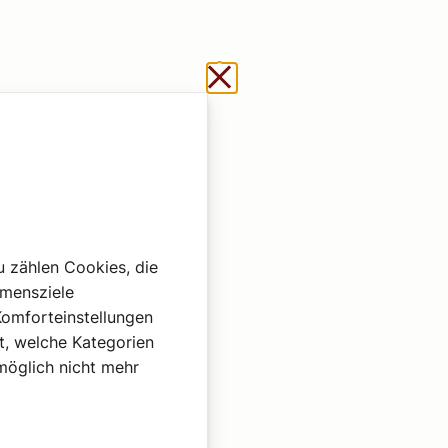
Schließen ohne zu sp
postel verfasste mit
mals noch jungen
u zählen Cookies, die
s Jahr die Priester
hmensziele
ie 1954, 1959, 1964,
Komforteinstellungen
st, welche Kategorien
omöglich nicht mehr
Alexander Wimmer im