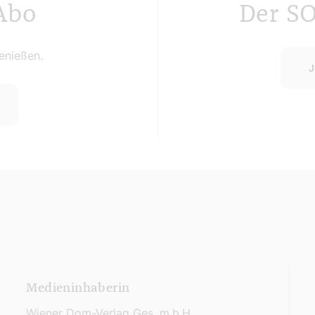
Abo
Der S
nießen.
J
Medieninhaberin
Wiener Dom-Verlag Ges. m.b.H.