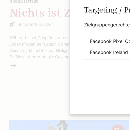
ANEKDOTEN
Targeting / 
Nichts ist Zufall
Bernadette Spitzer
Zielgruppengerechte
Während einer Gesprächsrunde über Glaubens- und
Facebook Pixel C
Lebensfragen der Legion Mariens in der Pfarre Maria
Raisenmarkt im Dekanat Heiligenkreuz kam die Frage auf, ob es
Facebook Ireland 
Zufälle gibt oder ob alle Geschehnisse von Gott gefügt seien.
Weiterlesen