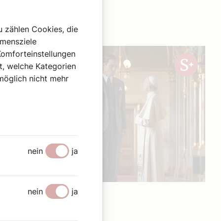
u zählen Cookies, die
hmensziele
Komforteinstellungen
st, welche Kategorien
omöglich nicht mehr
nein
ja
nein
ja
13. Mai 2026
|
Kunst und Kultur