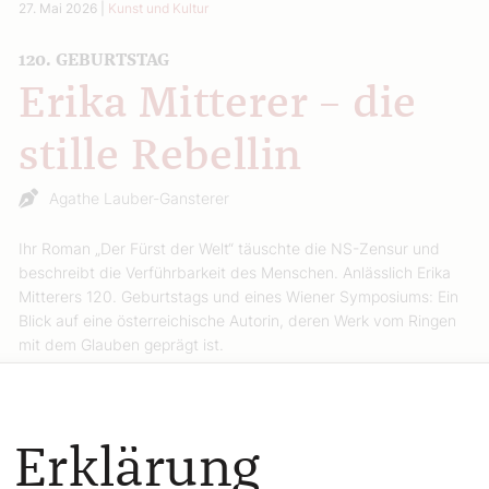
27. Mai 2026
|
Kunst und Kultur
120. GEBURTSTAG
Erika Mitterer – die
stille Rebellin
Agathe Lauber-Gansterer
Ihr Roman „Der Fürst der Welt“ täuschte die NS-Zensur und
beschreibt die Verführbarkeit des Menschen. Anlässlich Erika
Mitterers 120. Geburtstags und eines Wiener Symposiums: Ein
Blick auf eine österreichische Autorin, deren Werk vom Ringen
mit dem Glauben geprägt ist.
Weiterlesen
 Erklärung