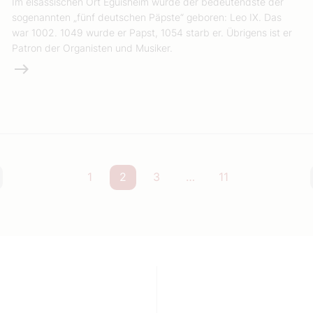
Im elsässischen Ort Eguisheim wurde der bedeutendste der
sogenannten „fünf deutschen Päpste“ geboren: Leo IX. Das
war 1002. 1049 wurde er Papst, 1054 starb er. Übrigens ist er
Patron der Organisten und Musiker.
Weiterlesen
1
2
3
…
11
orherige