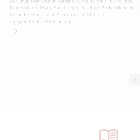
Der jungen Ministrantin Karoline wurde bei der Firmung ihres
Bruders in der Pfarre Sankt Ulrich im siebten Bezirk Wiens eine
besondere Ehre zuteil: Sie durfte den Stab des
firmspendenden Abtes halten.
Weiterlesen
v