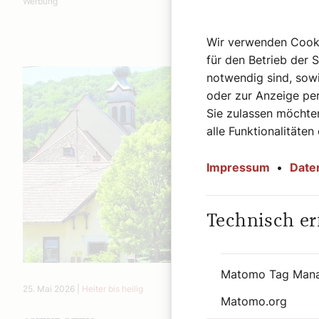
Werbung
Wir verwenden Cookie
für den Betrieb der 
notwendig sind, sowi
oder zur Anzeige per
Sie zulassen möchten
alle Funktionalitäten
Impressum
•
Date
Technisch er
Matomo Tag Man
25. Mai 2026
|
Heiter bis heilig
Matomo.org