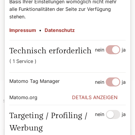
Basis Ihrer Einstellungen womöglich nicht mehr
alle Funktionalitäten der Seite zur Verfügung
©Wiener Domverlag
Buchtipp: Beten, Herr Pfarrer!
stehen.
Weitere lustige Anekdoten finden Sie in "Beten, Herr
Pfarrer!" von Bernadette Spitzer.
Impressum
•
Datenschutz
Beten, Herr Pfarrer! – Anekdoten zwischen Alltag und
nein
ja
Altar. Von Bernadette Spitzer, 176 Seiten, ISBN: 978-3-
Technisch erforderlich
85351-332-3, EUR 27,00
( 1 Service )
Hier geht es zur Buchbestellung
Matomo Tag Manager
nein
ja
Matomo.org
DETAILS ANZEIGEN
Religion
History
Papst
Schlagwörter
nein
ja
Targeting / Profiling /
Werbung
Autor: