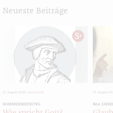
Neueste Beiträge
31. August 2026
|
Spiritualität
10. August 20
SOMMERMEINUNG
800 JAHR
Wie spricht Gott?
Glaub