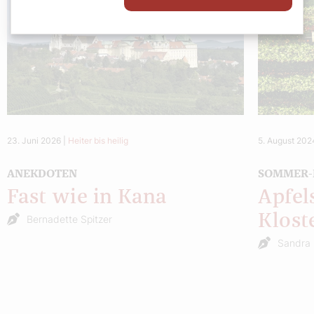
23. Juni 2026
|
Heiter bis heilig
5. August 202
ANEKDOTEN
SOMMER-R
Fast wie in Kana
Apfel
Klost
Bernadette Spitzer
Sandra 