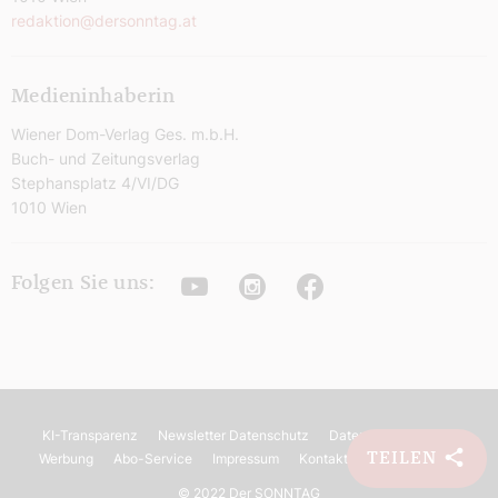
redaktion@dersonntag.at
Medieninhaberin
Wiener Dom-Verlag Ges. m.b.H.
Buch- und Zeitungsverlag
Stephansplatz 4/VI/DG
1010 Wien
Youtube
Instagram
Facebook
Folgen Sie uns:
KI-Transparenz
Newsletter Datenschutz
Datenschutz
AGB
TEILEN
Werbung
Abo-Service
Impressum
Kontakt
Barrierefreiheit
©
2022 Der SONNTAG