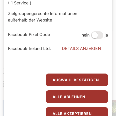
( 1 Service )
Bernadette Spitzer
Zielgruppengerechte Informationen
außerhalb der Website
Facebook Pixel Code
nein
ja
Facebook Ireland Ltd.
DETAILS ANZEIGEN
Das könnte Sie auch
AUSWAHL BESTÄTIGEN
interessieren
ALLE ABLEHNEN
ALLE AKZEPTIEREN