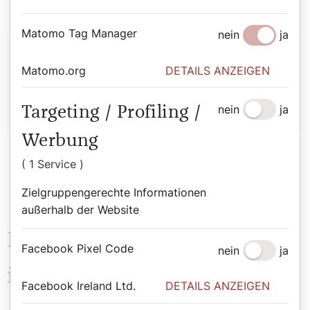
Matomo Tag Manager
nein
ja
Autor:
Matomo.org
DETAILS ANZEIGEN
Bernadette Spitzer
nein
ja
Targeting / Profiling /
Werbung
( 1 Service )
Zielgruppengerechte Informationen
außerhalb der Website
Das könnte Sie auch
Facebook Pixel Code
nein
ja
interessieren
Facebook Ireland Ltd.
DETAILS ANZEIGEN