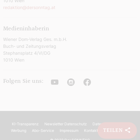
1010 Wien
redaktion@dersonntag.at
Medieninhaberin
Wiener Dom-Verlag Ges. m.b.H.
Buch- und Zeitungsverlag
Stephansplatz 4/VI/DG
1010 Wien
Youtube
Instagram
Facebook
Folgen Sie uns:
KI-Transparenz
Newsletter Datenschutz
Datenschutz
AGB
TEILEN
Werbung
Abo-Service
Impressum
Kontakt
Barrierefreiheit