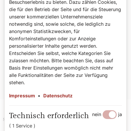
Besuchserlebnis zu bieten. Dazu zählen Cookies,
die für den Betrieb der Seite und für die Steuerung
unserer kommerziellen Unternehmensziele
notwendig sind, sowie solche, die lediglich zu
©Wiener Domverlag
anonymen Statistikzwecken, für
Buchtipp: Beten, Herr Pfarrer!
Komforteinstellungen oder zur Anzeige
Weitere lustige Anekdoten finden Sie in "Beten, Herr
personalisierter Inhalte genutzt werden.
Pfarrer!" von Bernadette Spitzer.
Entscheiden Sie selbst, welche Kategorien Sie
zulassen möchten. Bitte beachten Sie, dass auf
Beten, Herr Pfarrer! – Anekdoten zwischen Alltag und
Basis Ihrer Einstellungen womöglich nicht mehr
Altar. Von Bernadette Spitzer, 176 Seiten, ISBN: 978-3-
alle Funktionalitäten der Seite zur Verfügung
85351-332-3, EUR 27,00
stehen.
Hier geht es zur Buchbestellung
Impressum
•
Datenschutz
nein
ja
Technisch erforderlich
Religion
History
Papst
Schlagwörter
( 1 Service )