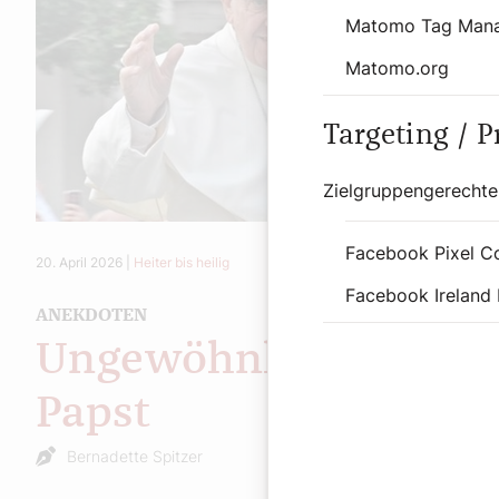
Matomo Tag Man
Matomo.org
Targeting / 
Zielgruppengerechte
Facebook Pixel C
20. April 2026
|
Heiter bis heilig
Facebook Ireland 
ANEKDOTEN
Ungewöhnlicher
Papst
Bernadette Spitzer