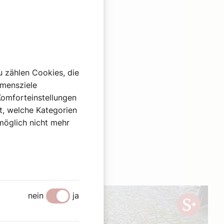
u zählen Cookies, die
hmensziele
Komforteinstellungen
st, welche Kategorien
omöglich nicht mehr
en
nein
ja