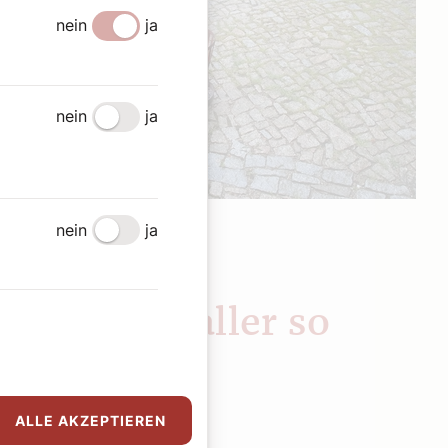
nein
ja
nein
ja
nein
ja
7. April 2026
|
Heiter bis heilig
ANEKDOTEN
Wen man aller so
kennt
Bernadette Spitzer
ALLE AKZEPTIEREN