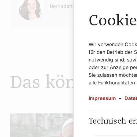
Bernadette Spitzer
Cookie
Wir verwenden Cookie
für den Betrieb der 
notwendig sind, sowi
oder zur Anzeige per
Sie zulassen möchten
Das könnte Sie
alle Funktionalitäten
Impressum
•
Date
Technisch er