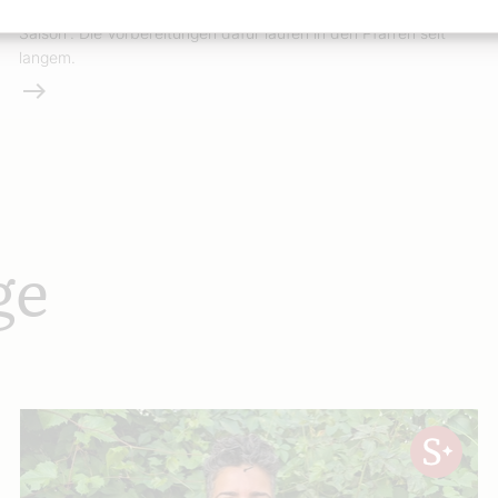
Mit dem Weißen Sonntag beginnt die jährliche „Erstkommunion-
Saison“. Die Vorbereitungen dafür laufen in den Pfarren seit
langem.
Weiterlesen
ge