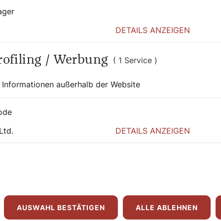
ager
DETAILS ANZEIGEN
Profiling / Werbung
( 1 Service )
 Informationen außerhalb der Website
ode
8. April 2026
|
Heiter bis heilig
Ltd.
DETAILS ANZEIGEN
ANEKDOTEN
Von Schal und
Schließfach
Bernadette Spitzer
AUSWAHL BESTÄTIGEN
ALLE ABLEHNEN