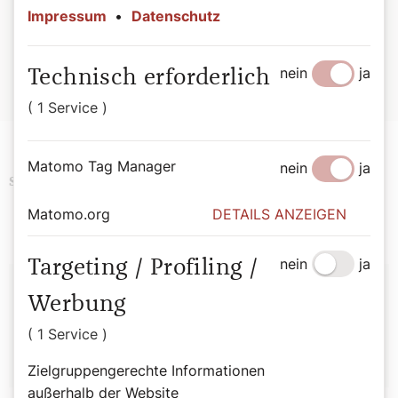
Beten, Herr Pfarrer! – Anekdoten zwischen Alltag und
Impressum
•
Datenschutz
Altar. Von Bernadette Spitzer, 176 Seiten, ISBN: 978-3-
85351-332-3, EUR 27,00
nein
ja
Technisch erforderlich
Hier geht es zur Buchbestellung
( 1 Service )
Matomo Tag Manager
nein
ja
Religion
History
Ostern
Schlagwörter
Matomo.org
DETAILS ANZEIGEN
nein
ja
Targeting / Profiling /
Autor:
Werbung
Bernadette Spitzer
( 1 Service )
Zielgruppengerechte Informationen
außerhalb der Website