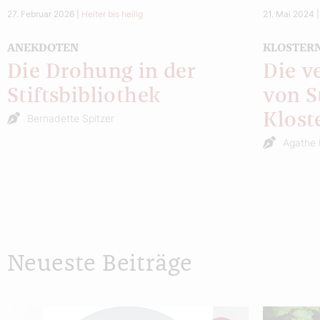
27. Februar 2026
|
Heiter bis heilig
21. Mai 2024
ANEKDOTEN
KLOSTER
Die Drohung in der
Die v
Stiftsbibliothek
von St
Klost
Bernadette Spitzer
Agathe 
Neueste Beiträge