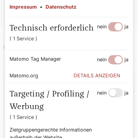
85351-332-3, EUR 27,00
Impressum
•
Datenschutz
Hier geht es zur Buchbestellung
nein
ja
Technisch erforderlich
( 1 Service )
Religion
History
Schlagwörter
Matomo Tag Manager
nein
ja
Matomo.org
DETAILS ANZEIGEN
Autor:
nein
ja
Targeting / Profiling /
Bernadette Spitzer
Werbung
( 1 Service )
Zielgruppengerechte Informationen
außerhalb der Website