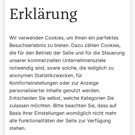
Erklärung
Wir verwenden Cookies, um Ihnen ein perfektes
Besuchserlebnis zu bieten. Dazu zählen Cookies,
die für den Betrieb der Seite und für die Steuerung
unserer kommerziellen Unternehmensziele
notwendig sind, sowie solche, die lediglich zu
anonymen Statistikzwecken, für
Komforteinstellungen oder zur Anzeige
©Wiener Domverlag
personalisierter Inhalte genutzt werden.
Buchtipp: Beten, Herr Pfarrer!
Entscheiden Sie selbst, welche Kategorien Sie
Weitere lustige Anekdoten finden Sie in "Beten, Herr
zulassen möchten. Bitte beachten Sie, dass auf
Pfarrer!" von Bernadette Spitzer.
Basis Ihrer Einstellungen womöglich nicht mehr
alle Funktionalitäten der Seite zur Verfügung
Beten, Herr Pfarrer! – Anekdoten zwischen Alltag und
stehen.
Altar. Von Bernadette Spitzer, 176 Seiten, ISBN: 978-3-