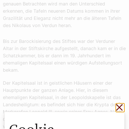
genauen Betrachten wird man den Unterschied
erkennen, die Tafeln neueren Datums kommen in ihrer
Grazilität und Eleganz nicht mehr an die älteren Tafeln
des Nikolaus von Verdun heran.
Bis zur Barockisierung des Stiftes war der Verduner
Altar in der Stiftskirche aufgestellt, danach kam er in die
Schatzkammer, bis er dann im 19. Jahrhundert im
ehemaligen Kapitelsaal einen würdigen Aufstellungsort
bekam.
Der Kapitelsaal ist in geistlichen Häusern einer der
Hauptpunkte der ganzen Anlage. Hier, in diesem
ehemaligen Kapitelsaal, in der Leopoldskapelle ist das
Landesheiligtum: es befindet sich hier die Krypta des hl.
Sch
Markgrafen Leopold III. sowie seiner Frau Agnes. Nach
der Aufnahme Leopolds in den Kanon der Heiligen
wurden die Reliquien geborgen und in einen prächtigen