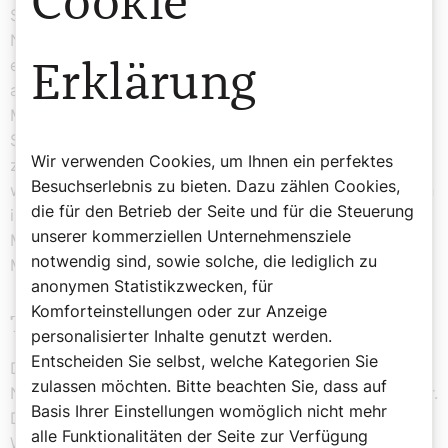
Cookie
Schrein gebettet. Dieser musste aber im
Napoleonischen Krieg abgeliefert werden und so wurde
ein neuer, diesmal hölzerner, verglaster Schrein
Erklärung
angefertigt, den man über den Verduner Altar stellte.
Man fand, dass der Verduner Altar der schönste
Schmuck am Grabe des hl. Leopold sei. Im Jahre 1936,
Wir verwenden Cookies, um Ihnen ein perfektes
zum großen 800-Jahr-Jubiläum des heiligen Leopold
Besuchserlebnis zu bieten. Dazu zählen Cookies,
wurde der heutige Reliquienschrein angefertigt, der sich
die für den Betrieb der Seite und für die Steuerung
in seiner äußeren Form an einem weiteren Werk von
unserer kommerziellen Unternehmensziele
Meister Nikolaus von Verdun orientiert: dem
notwendig sind, sowie solche, die lediglich zu
Marienschrein in Tournai.
anonymen Statistikzwecken, für
Komforteinstellungen oder zur Anzeige
Theologisches Konzept
personalisierter Inhalte genutzt werden.
Entscheiden Sie selbst, welche Kategorien Sie
Der Verduner Altar stellt auf höchstem künstlerischen
zulassen möchten. Bitte beachten Sie, dass auf
Niveau Szenen aus dem Alten und Neuen Testament dar.
Basis Ihrer Einstellungen womöglich nicht mehr
Das geistige - theologische Programm ist wie es in der
alle Funktionalitäten der Seite zur Verfügung
Widmungsinschrift heißt: darzustellen, wie die