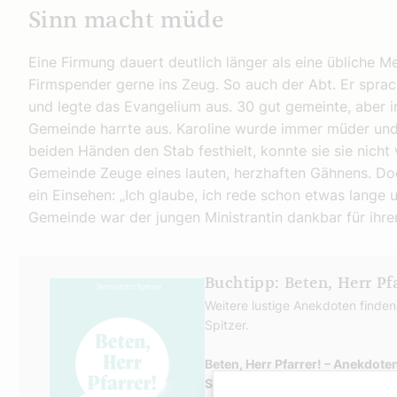
Sinn macht müde
Eine Firmung dauert deutlich länger als eine übliche Me
Firmspender gerne ins Zeug. So auch der Abt. Er spra
und legte das Evangelium aus. 30 gut gemeinte, aber in
Gemeinde harrte aus. Karoline wurde immer müder und 
beiden Händen den Stab festhielt, konnte sie sie nich
Gemeinde Zeuge eines lauten, herzhaften Gähnens. Do
ein Einsehen: „Ich glaube, ich rede schon etwas lang
Gemeinde war der jungen Ministrantin dankbar für ihr
Buchtipp: Beten, Herr Pfa
Weitere lustige Anekdoten finden 
Spitzer.
Beten, Herr Pfarrer! – Anekdote
Spitzer, 176 Seiten, ISBN: 978