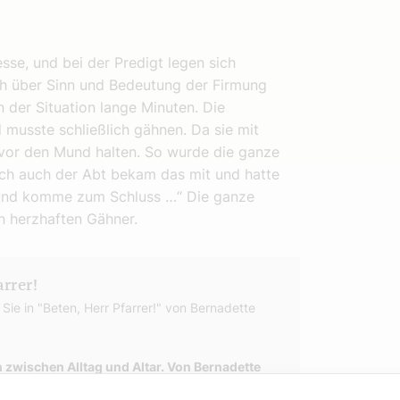
sse, und bei der Predigt legen sich
ch über Sinn und Bedeutung der Firmung
 der Situation lange Minuten. Die
musste schließlich gähnen. Da sie mit
t vor den Mund halten. So wurde die ganze
ch auch der Abt bekam das mit und hatte
e und komme zum Schluss …“ Die ganze
en herzhaften Gähner.
rrer!
Sie in "Beten, Herr Pfarrer!" von Bernadette
n zwischen Alltag und Altar. Von Bernadette
-3-85351-332-3, EUR 27,00