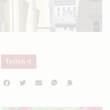
Teilen
Facebook
Twitter
Mail
WhatsApp
Url kopieren