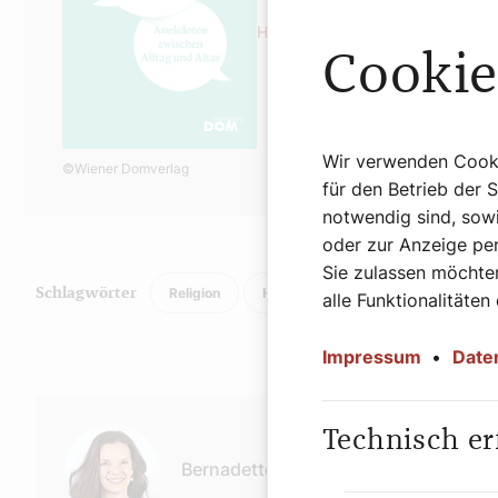
Hier geht es zur Buchbestellung
Cookie
Wir verwenden Cookie
©Wiener Domverlag
für den Betrieb der 
notwendig sind, sowi
oder zur Anzeige per
Sie zulassen möchten
Religion
History
Papst
Schlagwörter
alle Funktionalitäten
Impressum
•
Date
Autor:
Technisch er
Bernadette Spitzer