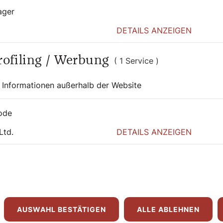
ager
DETAILS ANZEIGEN
Profiling / Werbung
( 1 Service )
 Informationen außerhalb der Website
 auch interessier
ode
Ltd.
DETAILS ANZEIGEN
AUSWAHL BESTÄTIGEN
ALLE ABLEHNEN