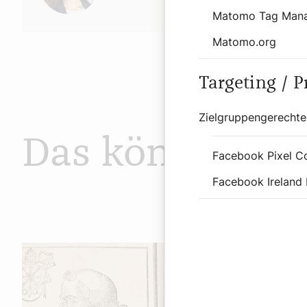
Matomo Tag Man
Matomo.org
Targeting / 
Zielgruppengerechte
Das könnte Sie
Facebook Pixel C
Facebook Ireland 