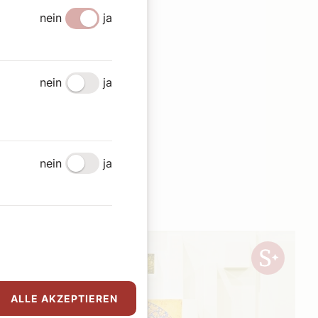
nein
ja
nein
ja
en
nein
ja
ALLE AKZEPTIEREN