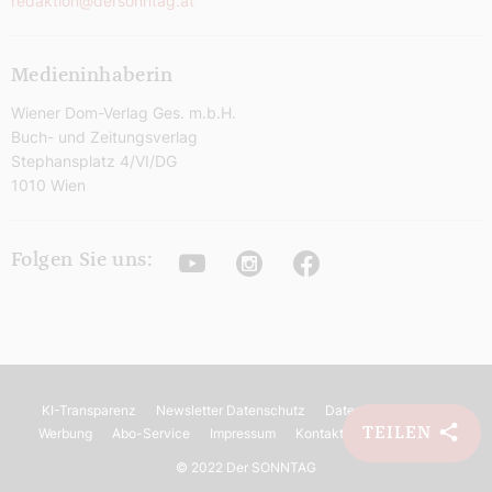
redaktion@dersonntag.at
Medieninhaberin
Wiener Dom-Verlag Ges. m.b.H.
Buch- und Zeitungsverlag
Stephansplatz 4/VI/DG
1010 Wien
Youtube
Instagram
Facebook
Folgen Sie uns:
KI-Transparenz
Newsletter Datenschutz
Datenschutz
AGB
TEILEN
Werbung
Abo-Service
Impressum
Kontakt
Barrierefreiheit
©
2022 Der SONNTAG