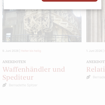
9. Juni 2026
|
Heiter bis heilig
1. Juni 2026
|
ANEKDOTEN
ANEKDOT
Waffenhändler und
Relati
Spediteur
Bernade
Bernadette Spitzer