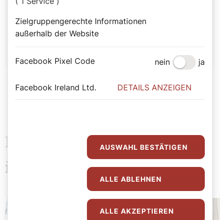
( 1 Service )
Autor:
Zielgruppengerechte Informationen
Bernadette Spitzer
außerhalb der Website
Facebook Pixel Code
nein
ja
Facebook Ireland Ltd.
DETAILS ANZEIGEN
Das könnte Sie auch
AUSWAHL BESTÄTIGEN
interessieren
ALLE ABLEHNEN
ALLE AKZEPTIEREN