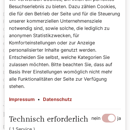
Besuchserlebnis zu bieten. Dazu zählen Cookies,
die für den Betrieb der Seite und für die Steuerung
Dieses Ausspielen zwischen Trump in Washington und
unserer kommerziellen Unternehmensziele
Papst in Rom, das funktioniert nicht mehr. Und mit
notwendig sind, sowie solche, die lediglich zu
diesem Aufeinandertreffen von Trump-Vance auf der
anonymen Statistikzwecken, für
einen Seite und Leo auf der anderen Seite, das war so
Komforteinstellungen oder zur Anzeige
eine erste Eskalationsstufe auch für viele katholische
personalisierter Inhalte genutzt werden.
Gruppierungen in den USA und auch für katholische
Entscheiden Sie selbst, welche Kategorien Sie
Bischöfe. Die Frage im Konfliktfall: An wem orientiere
zulassen möchten. Bitte beachten Sie, dass auf
ich mich? Diese Frage ist nicht mehr so einfach zu
Basis Ihrer Einstellungen womöglich nicht mehr
beantworten. Man hat in den letzten Monaten gemerkt,
alle Funktionalitäten der Seite zur Verfügung
dass hier eine kritische Linie gegenüber der Trump-
stehen.
Regierung verfolgt wird.
Impressum
•
Datenschutz
J.D. Vance und sein Weg zum
Katholizismus
nein
ja
Technisch erforderlich
Der US-Vizepräsident J. D. Vance hat in seiner
( 1 Service )