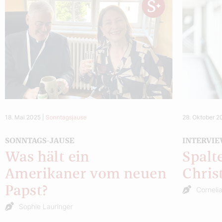
18. Mai 2025
|
Sonntagsjause
28. Oktober 
SONNTAGS-JAUSE
INTERVI
Was hält ein
Spalt
Amerikaner vom neuen
Chris
Papst?
Corneli
Sophie Lauringer