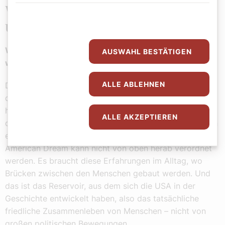
Wünsche zum 250. Geburtstag der
USA
Was sollten wir denn den USA zum 250. Geburtstag
AUSWAHL BESTÄTIGEN
wünschen?
ALLE ABLEHNEN
Der amerikanische Traum ist über weite Strecken in
dieser Selbstverständlichkeit ausgeträumt. Aber 2026
hat uns auch gezeigt, dass es immer noch Kräfte gibt,
ALLE AKZEPTIEREN
die an einem friedlichen Zusammenleben in den USA, an
einem respektvollen Miteinander festhalten. Der
American Dream kann nicht von oben herab verordnet
werden. Es braucht diese Erfahrungen im Alltag, wo
Brücken zwischen den Menschen gebaut werden. Und
das ist das Reservoir, aus dem sich die USA in der
Geschichte entwickelt haben, also das tatsächliche
friedliche Zusammenleben von Menschen – nicht von
großen politischen Bewegungen.