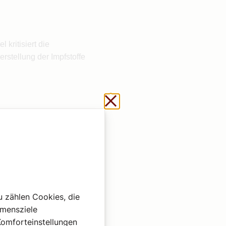
 kritisiert die
rstellung der Impfstoffe
Schließen ohne zu sp
 es mit dem Himmel auf
r in Wirklichkeit ein
u zählen Cookies, die
hmensziele
Komforteinstellungen