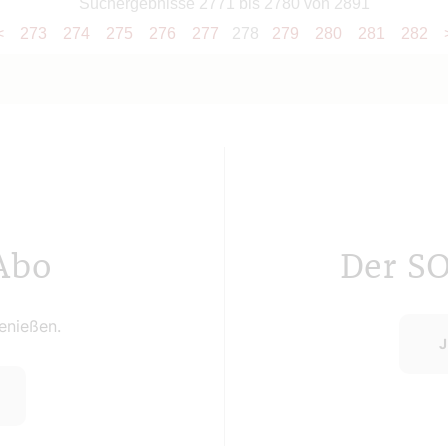
Suchergebnisse 2771 bis 2780 von 2891
<
273
274
275
276
277
278
279
280
281
282
Abo
Der S
nießen.
J