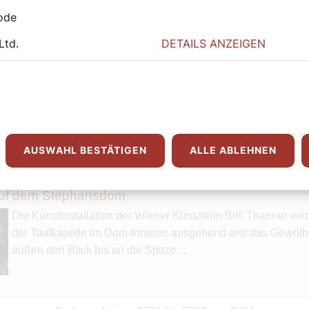
bereits seit dem Herbst…
ode
Ltd.
DETAILS ANZEIGEN
ssbrauch
Über spirituellen Missbrauch wird kaum geredet. Denn das 
dazu noch (zu) wenig erforscht. Gegenüber dem SONNTAG er
die vielen Dimensionen des geistlichen…
AUSWAHL BESTÄTIGEN
ALLE ABLEHNEN
auf dem Stephansdom
Die Kunstinstallation der Wiener Künstlerin Billi Thanner wi
der Taufkapelle im Dom-Inneren ausgehend erst das Gewölb
außen den Blick bis an die Spitze…