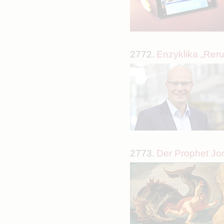
2772.
Enzyklika „Rer
2773.
Der Prophet Jo