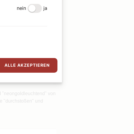
nein
ja
Thema ist komplex, und
läutert Doris Reisinger
ALLE AKZEPTIEREN
rd "neongoldleuchtend" von
e "durchstoßen" und