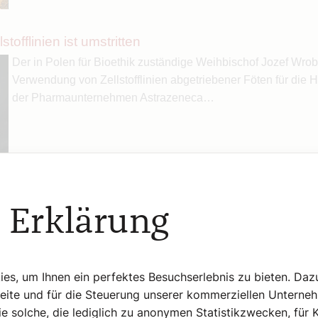
lstofflinien ist umstritten
Der in Polen für Bioethik zuständige Weihbischof Jozef Wrobel
Verwendung von Zellstofflinien abgetriebener Föten für die He
der Pharmaunternehmen Astrazeneca…
oder leer?
Im SONNTAG-Interview erläutert Hubert Philipp Weber, was
 Erklärung
sich hat, was mit der Hölle und warum die Lehre vom Fegefeue
Heilskonzept ist.
s, um Ihnen ein perfektes Besuchserlebnis zu bieten. Daz
Seite und für die Steuerung unserer kommerziellen Unterne
e solche, die lediglich zu anonymen Statistikzwecken, für 