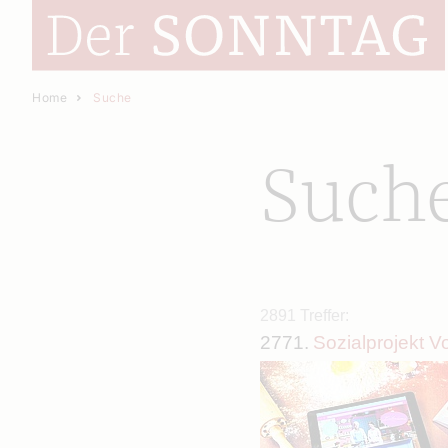
Home
Suche
Such
2891 Treffer:
2771.
Sozialprojekt V