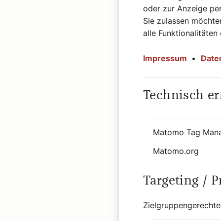
2776.
Maria von Mag
oder zur Anzeige per
Sie zulassen möchten
alle Funktionalitäten
Impressum
•
Date
Technisch er
2777.
Die biblische G
Matomo Tag Man
Matomo.org
Targeting / 
2778.
Neuer Pfarrmode
Zielgruppengerechte