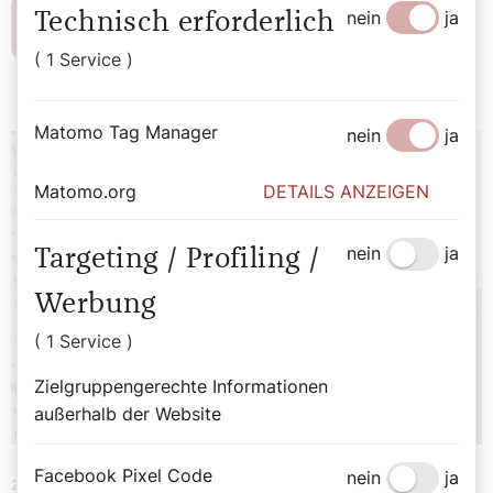
nein
ja
Technisch erforderlich
Weiterlesen
( 1 Service )
Matomo Tag Manager
nein
ja
Matomo.org
DETAILS ANZEIGEN
nein
ja
Targeting / Profiling /
Werbung
( 1 Service )
Zielgruppengerechte Informationen
außerhalb der Website
Facebook Pixel Code
nein
ja
22. September 2025
|
Österreich