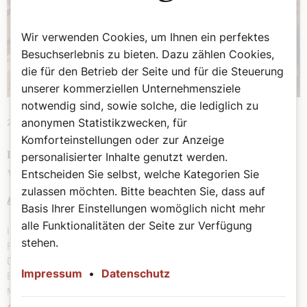
Wir verwenden Cookies, um Ihnen ein perfektes
Besuchserlebnis zu bieten. Dazu zählen Cookies,
die für den Betrieb der Seite und für die Steuerung
unserer kommerziellen Unternehmensziele
notwendig sind, sowie solche, die lediglich zu
anonymen Statistikzwecken, für
20. Mai 2026
|
Wien und Niederösterreich
Komforteinstellungen oder zur Anzeige
PROGRAMM BIS PFINGSTMONTAG
personalisierter Inhalte genutzt werden.
Entscheiden Sie selbst, welche Kategorien Sie
Wiener Steffl-Kirtag eröffnet
zulassen möchten. Bitte beachten Sie, dass auf
Kathpress
Basis Ihrer Einstellungen womöglich nicht mehr
alle Funktionalitäten der Seite zur Verfügung
Im Zeichen des gesellschaftlichen Zusammenhalts stand am
stehen.
Freitag die Eröffnung des traditionellen Steffl-Kirtags in Wien.
Dompfarrer Toni Faber konnte dazu unter anderem wieder
Impressum
•
Datenschutz
Bürgermeister Michael Ludwig (SPÖ) und Bezirksvorsteher
Markus Figl (ÖVP) begrüßen.