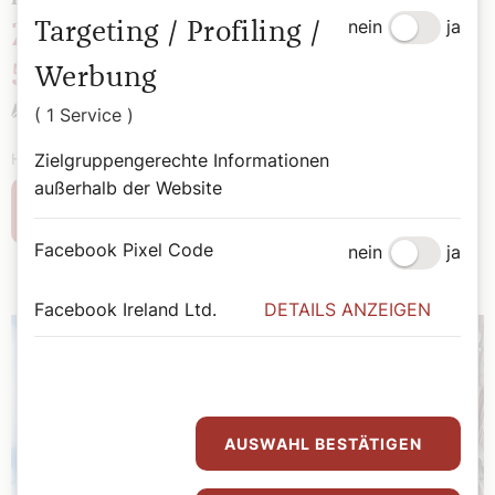
nein
ja
Targeting / Profiling /
Zeitreise: Der Dompfarrer vor
53 Jahren
Werbung
Redaktion
( 1 Service )
Zielgruppengerechte Informationen
Hätten Sie den Dompfarrer auf diesem Kindheitsfoto erkannt?
außerhalb der Website
Weiterlesen
Facebook Pixel Code
nein
ja
Facebook Ireland Ltd.
DETAILS ANZEIGEN
AUSWAHL BESTÄTIGEN