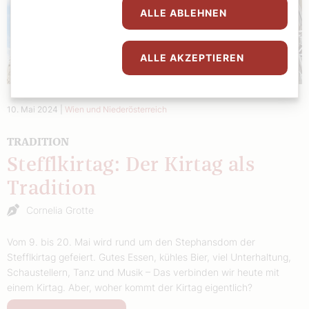
ALLE ABLEHNEN
ALLE AKZEPTIEREN
10. Mai 2024
|
Wien und Niederösterreich
TRADITION
Stefflkirtag: Der Kirtag als
Tradition
Cornelia Grotte
Vom 9. bis 20. Mai wird rund um den Stephansdom der
Stefflkirtag gefeiert. Gutes Essen, kühles Bier, viel Unterhaltung,
Schaustellern, Tanz und Musik – Das verbinden wir heute mit
einem Kirtag. Aber, woher kommt der Kirtag eigentlich?