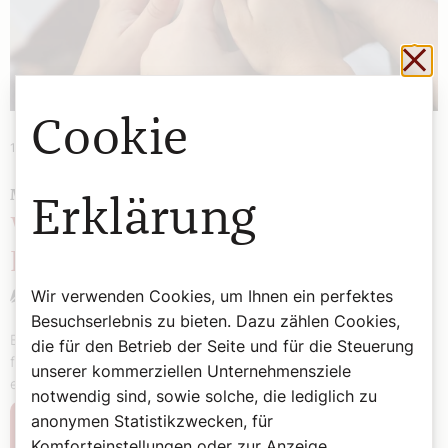
Sch
Cookie
14. Mai 2024
|
Meinung
MEINUNG
Erklärung
Wie der Heilige Geist die
Kirche neu entflammt
Bernhard Messer
Wir verwenden Cookies, um Ihnen ein perfektes
Besuchserlebnis zu bieten. Dazu zählen Cookies,
Erfahren Sie zu Pfingsten, wie der Heilige Geist die frühe Kirche
die für den Betrieb der Seite und für die Steuerung
formte und heute individuelle Leben und Gemeinschaften
unserer kommerziellen Unternehmensziele
erneuert.
notwendig sind, sowie solche, die lediglich zu
anonymen Statistikzwecken, für
Weiterlesen
Komforteinstellungen oder zur Anzeige