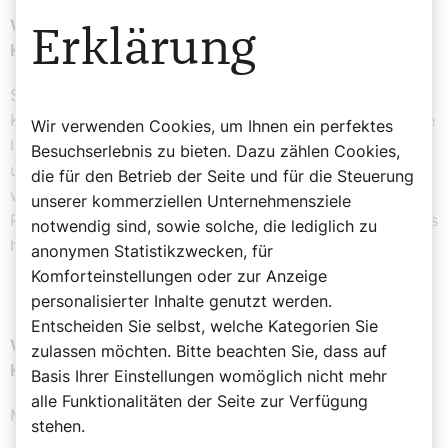
Wie kann es gelingen, den Glauben an die eigenen
Erklärung
Kinder oder jüngere Generationen weiterzugeben?
Schwierig – nur durch Vorleben, denke ich. Und durch
Kleinigkeiten: Kerzen in Kevelaer entzünden, Stoßgebete
Wir verwenden Cookies, um Ihnen ein perfektes
laut ausrufen – oftmals zum heiligen Antonius, der bei
Besuchserlebnis zu bieten. Dazu zählen Cookies,
uns am Niederrhein liebevoll „Klüngel Anton“ genannt
die für den Betrieb der Seite und für die Steuerung
wird. Wie oft hab ich was verklüngelt (Schlüssel,
unserer kommerziellen Unternehmensziele
Papiere, Garagentoröffner) und erleben dürfen: Antonius
notwendig sind, sowie solche, die lediglich zu
hilft.
anonymen Statistikzwecken, für
Komforteinstellungen oder zur Anzeige
personalisierter Inhalte genutzt werden.
Entscheiden Sie selbst, welche Kategorien Sie
Was müsste sich Ihrer Meinung nach ändern, damit
zulassen möchten. Bitte beachten Sie, dass auf
Kirche wieder mehr Menschen erreicht?
Basis Ihrer Einstellungen womöglich nicht mehr
alle Funktionalitäten der Seite zur Verfügung
Mehr Menschlichkeit!
stehen.