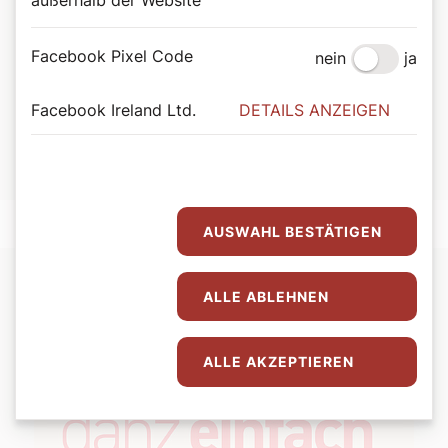
▶ Küchenputztuch nur für die Küche verwenden
▶ Verschüttetes sofort aufwischen
Facebook Pixel Code
▶ Kühlschrank einmal im Monat mit Wasser und Spülmittel
nein
ja
auswaschen.
▶ Putzwasser regelmäßig erneuern, sonst werden Dreck und
Facebook Ireland Ltd.
DETAILS ANZEIGEN
Bakterien im Haushalt verteilt
▶ Regelmäßig Müll entsorgen
AUSWAHL BESTÄTIGEN
ALLE ABLEHNEN
ALLE AKZEPTIEREN