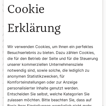
und was doch laut diesem Arbeitskreis „keinen
Cookie
Widerspruch zum Katechismus“ darstellt.
„Bangaranga!“
Erklärung
Anders gesagt: „Bangaranga!“ – Chaos, Durcheinander,
Aufruhr. Nicht zu vergessen die Streitigkeiten um den
deutschen Synodalen Weg und um die Segnung von
Wir verwenden Cookies, um Ihnen ein perfektes
Menschen in „irregulären Beziehungen“ (nein, ich nutze
Besuchserlebnis zu bieten. Dazu zählen Cookies,
das jetzt nicht als Sprungbrett Richtung Dompfarrer!).
die für den Betrieb der Seite und für die Steuerung
Aber andererseits: Immerhin gibt es ihn noch, den
unserer kommerziellen Unternehmensziele
Katholikentag. Und er lockte stolze 74.000 Besucher. In
notwendig sind, sowie solche, die lediglich zu
Österreich gab es Vergleichbares zuletzt 2004 mit dem
anonymen Statistikzwecken, für
„Mitteleuropäischen Katholikentag“ in Mariazell.
Komforteinstellungen oder zur Anzeige
personalisierter Inhalte genutzt werden.
Entscheiden Sie selbst, welche Kategorien Sie
„Mander, ’s ischt Zeit!“
zulassen möchten. Bitte beachten Sie, dass auf
Basis Ihrer Einstellungen womöglich nicht mehr