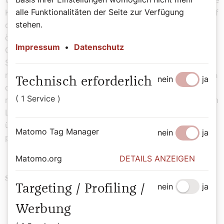
Wäre es nicht eine Idee, unseren Bischöfen das deutsche
alle Funktionalitäten der Seite zur Verfügung
Katholikentagsmotto „Hab Mut, steh auf!“ zuzurufen, auf
stehen.
dass sie endlich wieder den Mut zu einer
österreichweiten Manifestation des Glaubens packen?
Impressum
•
Datenschutz
Oder auf gut Tirolerisch: „Mander, ’s ischt Zeit!“ Und als
Stargast laden wir „Dara“ dazu ein, die in „Bangaranga“
nicht nur Chaos beschwört, sondern in den Lyrics gleich
nein
ja
Technisch erforderlich
das Motto zum Österreichischen Katholikentag
( 1 Service )
mitliefert: „Lass mich dich anzünden, lass mich dich zum
Leuchten bringen!“ Und Cosmo kann noch ein wenig
üben und dann seinen Siegersong „Taufschein“
Matomo Tag Manager
nein
ja
präsentieren …
Matomo.org
DETAILS ANZEIGEN
Religion
Politik
Kultur
Schlagwörter
nein
ja
Targeting / Profiling /
Werbung