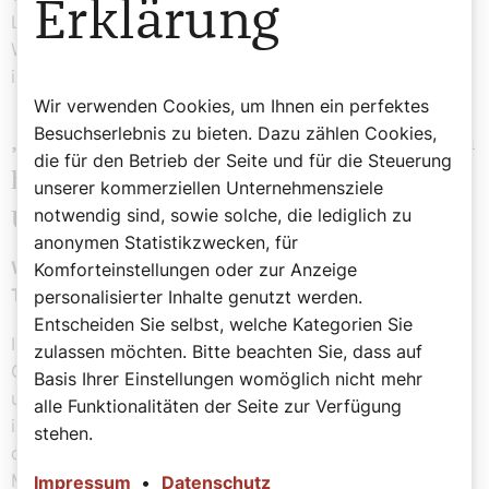
Erklärung
Library“. Ich kann Auskunft geben über die Art und
Weise, wie ich meinen Glauben lebe, wie er eingebettet
ist ins große Ganze.
Wir verwenden Cookies, um Ihnen ein perfektes
Besuchserlebnis zu bieten. Dazu zählen Cookies,
„Durch das Kennenlernen verliert man
die für den Betrieb der Seite und für die Steuerung
hoffentlich die Scheu vor dem
unserer kommerziellen Unternehmensziele
notwendig sind, sowie solche, die lediglich zu
Unbekannten“
anonymen Statistikzwecken, für
Was sind Ihre persönlichen Erwartungen für diese
Komforteinstellungen oder zur Anzeige
Tage?
personalisierter Inhalte genutzt werden.
Entscheiden Sie selbst, welche Kategorien Sie
Ich freue mich auf jeden Moment eines guten
zulassen möchten. Bitte beachten Sie, dass auf
Gespräches. Wenn man mit einem Fragezeichen kommt
Basis Ihrer Einstellungen womöglich nicht mehr
und mit noch mehr Fragen geht, ist das natürlich nicht
alle Funktionalitäten der Seite zur Verfügung
immer ideal. Aber man nimmt das Gefühl mit, dass in
stehen.
diesem Gespräch etwas stattgefunden hat, dass sich
Menschen begegnen, denn durch das Miteinander-
Impressum
•
Datenschutz