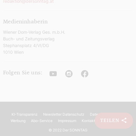
redaktion@dersonntag.at
Medieninhaberin
Wiener Dom-Verlag Ges. m.b.H.
Buch- und Zeitungsverlag
Stephansplatz 4/VI/DG
1010 Wien
Youtube
Instagram
Facebook
Folgen Sie uns:
KI-Transparenz
Newsletter Datenschutz
Datenschutz
AGB
TEILEN
Werbung
Abo-Service
Impressum
Kontakt
Barrierefreiheit
©
2022 Der SONNTAG