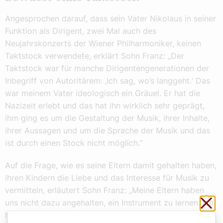
Angesprochen darauf, dass sein Vater Nikolaus in seiner
Funktion als Dirigent, zwei Mal auch des
Neujahrskonzerts der Wiener Philharmoniker, keinen
Taktstock verwendete, erklärt Sohn Franz: „Der
Taktstock war für manche Dirigentengenerationen der
Inbegriff von Autoritärem: ‚Ich sag, wo’s langgeht.‘ Das
war meinem Vater ideologisch ein Gräuel. Er hat die
Nazizeit erlebt und das hat ihn wirklich sehr geprägt,
ihm ging es um die Gestaltung der Musik, ihrer Inhalte,
ihrer Aussagen und um die Sprache der Musik und das
ist durch einen Stock nicht möglich.“
Auf die Frage, wie es seine Eltern damit gehalten haben,
ihren Kindern die Liebe und das Interesse für Musik zu
vermitteln, erläutert Sohn Franz: „Meine Eltern haben
Sch
uns nicht dazu angehalten, ein Instrument zu lernen. Ich
habe dann im Internat, da mir langweilig war, begonnen,