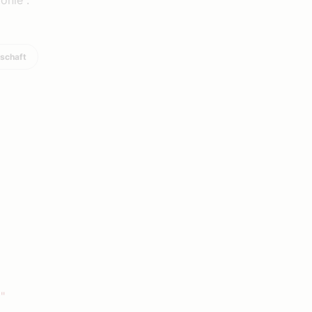
onie“.
schaft
"