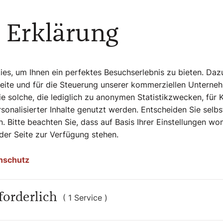
r den interreligiösen Dialog vorgestellt.
rem der Leiter des Kultusamtes, Florian
 Erklärung
d Religionen, Alexander Rieger, und die
k zu Wort. Weiters etwa auch der
ologe Kurt Appel.
s, um Ihnen ein perfektes Besuchserlebnis zu bieten. Daz
Seite und für die Steuerung unserer kommerziellen Unterne
r Bedeutung
e solche, die lediglich zu anonymen Statistikzwecken, für 
sonalisierter Inhalte genutzt werden. Entscheiden Sie selb
vortrag an den Besuch von Papst Franziskus
. Bitte beachten Sie, dass auf Basis Ihrer Einstellungen w
n Würdenträgern für gegenseitige
 der Seite zur Verfügung stehen.
den und Menschenrechte warb. Die
h genug bewertet werden, zeigte sich ­
nschutz
forderlich
che ist hier,
( 1 Service )
armonie zu