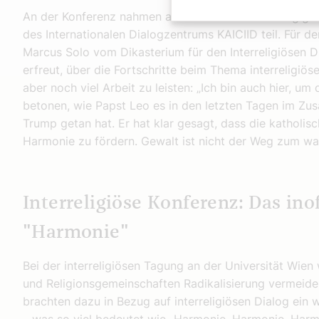
An der Konferenz nahmen außerdem eine hochrangige i
des Internationalen Dialog­zentrums KAICIID teil. Für 
Marcus Solo vom Dikasterium für den Interreligiösen 
erfreut, über die Fortschritte beim Thema interreligiös
aber noch viel Arbeit zu leisten: „Ich bin auch hier, um
betonen, wie Papst Leo es in den letzten Tagen im Zu
Trump getan hat. Er hat klar gesagt, dass die katholisc
Harmonie zu fördern. Gewalt ist nicht der Weg zum wa
Interreligiöse Konferenz: Das inof
"Harmonie"
Bei der interreligiösen Tagung an der Universität Wien
und Religionsgemeinschaften Radikalisierung vermeid
brachten dazu in Bezug auf interreligiösen Dialog ein 