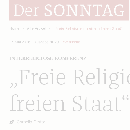
Home
Alle Artikel
„Freie Religionen in einem freien Staat“
12. Mai 2026
Ausgabe Nr. 20
Weltkirche
INTERRELIGIÖSE KONFERENZ
„Freie Relig
freien Staat“
Autor:
Cornelia Grotte