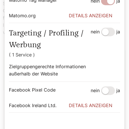
Matomo Tag Manager
nein
ja
Sie ist als liturgische Farbe des Feuers, des Heiligen
Geistes, prägen für das Pfingstfest und landauf, landab
Matomo.org
DETAILS ANZEIGEN
für die Feier der Firmung. Rot ist schließlich auch die
liturgische Farbe für die Trauerfeierlichkeiten für einen
nein
ja
verstorbenen Papst.
Targeting / Profiling /
Werbung
Autor:
( 1 Service )
Zielgruppengerechte Informationen
Stefan Kronthaler
außerhalb der Website
Facebook Pixel Code
nein
ja
Facebook Ireland Ltd.
DETAILS ANZEIGEN