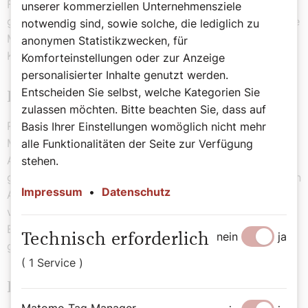
Farbe Rot, wenn des Leidens und Sterbens Jesu
unserer kommerziellen Unternehmensziele
gedacht wird: am Palmsonntag und am Karfreitag sowie
notwendig sind, sowie solche, die lediglich zu
Monate später, am 14. September, beim Fest
anonymen Statistikzwecken, für
Kreuzerhöhung.
Komforteinstellungen oder zur Anzeige
personalisierter Inhalte genutzt werden.
Entscheiden Sie selbst, welche Kategorien Sie
Farbe der Märtyrer- und Apostelfeste
zulassen möchten. Bitte beachten Sie, dass auf
Rot ist auch das Jahr über die liturgische Farbe der
Basis Ihrer Einstellungen womöglich nicht mehr
Märtyrer- und Apostelfeste, wenn etwa der jeweilige
alle Funktionalitäten der Seite zur Verfügung
Apostel auch ein Blutzeuge war, der für seinen Glauben
stehen.
gestorben ist. Berühmteste nicht-rote Ausnahme bei den
Impressum
•
Datenschutz
Aposteln, weil an seinem Fest die liturgische Farbe Weiß
verwendet wird: der heilige Johannes (27. Dezember).
Er muss in hohem Alter eines natürlichen Todes
nein
ja
Technisch erforderlich
gestorben sein.
( 1 Service )
Rot als Farbe des Feuers