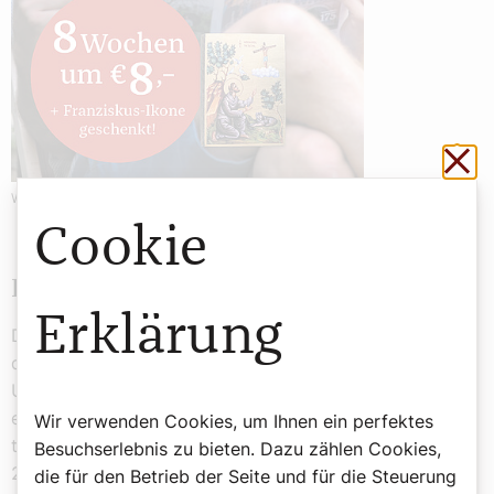
Sch
Werbung
Cookie
Die liturgische Farbe
Erklärung
Die liturgische Farbe kommt dann gleich wieder vor,
denn Blut fließt auch am 28. Dezember, dem Fest der
Unschuldigen Kinder, die König Herodes damals
ermorden ließ, um das neugeborene Jesuskind
Wir verwenden Cookies, um Ihnen ein perfektes
todsicher auszuschalten (Matthäusevangelium, Kapitel
Besuchserlebnis zu bieten. Dazu zählen Cookies,
2,16–18). Erst in der Karwoche findet sich wieder die
die für den Betrieb der Seite und für die Steuerung