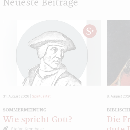
Neueste Beiträge
31. August 2026
|
Spiritualität
8. August 202
SOMMERMEINUNG
BIBLISCH
Wie spricht Gott?
Die F
gute 
Stefan Kronthaler