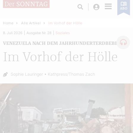
Login
ABO
Home
Alle Artikel
Im Vorhof der Hölle
8. Juli 2026
Ausgabe Nr. 28
Soziales
VENEZUELA NACH DEM JAHRHUNDERTERDBEBEN
Im Vorhof der Hölle
Autor:
Sophie Lauringer
Kathpress/Thomas Zach