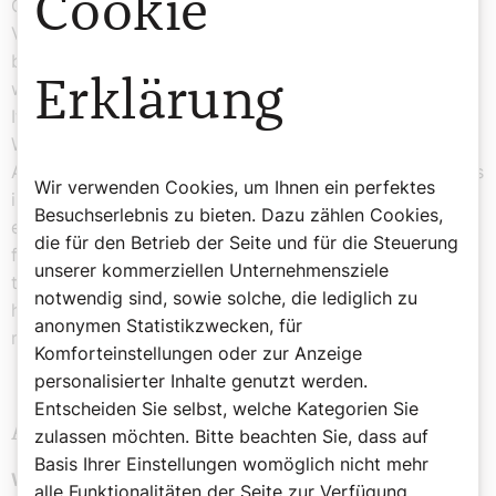
Cookie
Guaira, zu unseren Partnern gebracht, die dort die
Verteilung übernommen haben. Die Hilfslieferung
beinhaltete Trinkwasser, die wichtigsten Nahrungsmittel
Erklärung
wie Mehl, Reis und Sardinen, dazu kamen Non-Food-
Items wie Hygieneartikel, da meine ich Seife, Rasierer,
Windeln, Damenbinden, aber auch Medikamente. Diese
Artikel werden jetzt dringend gebraucht. Darüber hinaus
Wir verwenden Cookies, um Ihnen ein perfektes
ist die psychosoziale Hilfe, also Traumabewältigung,
Besuchserlebnis zu bieten. Dazu zählen Cookies,
extrem wichtig. Die Menschen sind traumatisiert. Es ist
die für den Betrieb der Seite und für die Steuerung
fünf Tage nach dem Erdbeben und so gut wie keiner
unserer kommerziellen Unternehmensziele
traut sich auch in die nicht beschädigten Häuser mehr
notwendig sind, sowie solche, die lediglich zu
hinein. Ich selbst habe heute zwei leichte Nachbeben
anonymen Statistikzwecken, für
miterlebt, aber ich bin hier in Caracas sicher.“
Komforteinstellungen oder zur Anzeige
personalisierter Inhalte genutzt werden.
Entscheiden Sie selbst, welche Kategorien Sie
Aufbauplan für Venezuela
zulassen möchten. Bitte beachten Sie, dass auf
Basis Ihrer Einstellungen womöglich nicht mehr
Was ist Ihr Plan für die nächsten Tage?
alle Funktionalitäten der Seite zur Verfügung