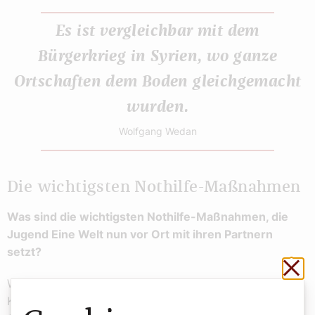
Es ist vergleichbar mit dem
Bürgerkrieg in Syrien, wo ganze
Ortschaften dem Boden gleichgemacht
wurden.
Wolfgang Wedan
Die wichtigsten Nothilfe-Maßnahmen
Was sind die wichtigsten Nothilfe-Maßnahmen, die
Jugend Eine Welt nun vor Ort mit ihren Partnern
setzt?
Sch
Wir haben gestern schon die erste Hilfslieferung ins
Katastrophengebiet an die Küste, in den Bundesstaat La