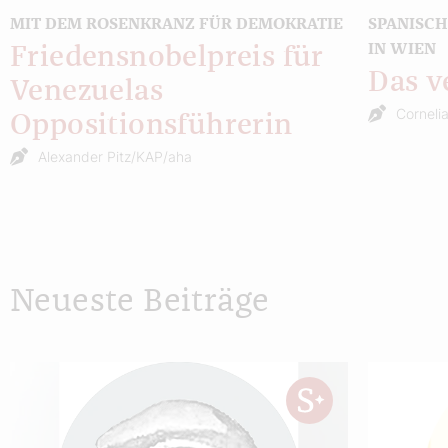
MIT DEM ROSENKRANZ FÜR DEMOKRATIE
SPANISC
IN WIEN
Friedensnobelpreis für
Das v
Venezuelas
Corneli
Oppositionsführerin
Alexander Pitz/KAP/aha
Neueste Beiträge