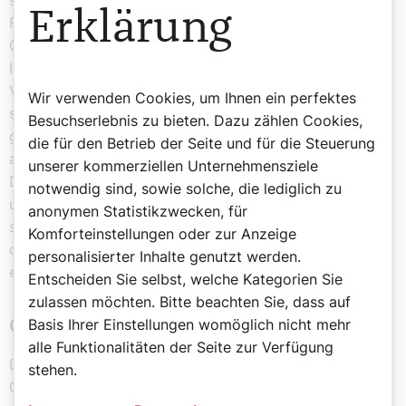
sowie des Wahlrechts. Weiter verlangte er die
Erklärung
Freilassung aller noch inhaftierten politischen
Gefangenen.Wie „Aid to the Church in Need
International“ berichtet, hat die katholische Kirche in
Venezuela stets ihre Stimme erhoben und ein Ende der
Wir verwenden Cookies, um Ihnen ein perfektes
staatlichen Unterdrückungsmaßnahmen und Gewalt
Besuchserlebnis zu bieten. Dazu zählen Cookies,
gefordert. Die Situation spitzte sich zu, als das Regime
die für den Betrieb der Seite und für die Steuerung
auf die Kritik der Kirche reagierte. Es folgten
unserer kommerziellen Unternehmensziele
Diffamierungen von Bischöfen, Drohungen an Priester
notwendig sind, sowie solche, die lediglich zu
und ein Abhalten von den Erfüllungen ihrer
anonymen Statistikzwecken, für
seelsorgerischen Pflichten wie Besuche von Häftlingen
Komforteinstellungen oder zur Anzeige
durch Maduro-Anhänger. Dies führte dazu, dass sich
personalisierter Inhalte genutzt werden.
einige Priester gezwungen sahen, ins Exil zu gehen.
Entscheiden Sie selbst, welche Kategorien Sie
zulassen möchten. Bitte beachten Sie, dass auf
Basis Ihrer Einstellungen womöglich nicht mehr
Gebet für Frieden
alle Funktionalitäten der Seite zur Verfügung
Die venezolanische Bischofskonferenz hat die
stehen.
Gläubigen zum Gebet für Frieden und Einheit im Land