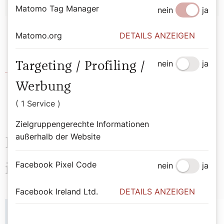
Matomo Tag Manager
nein
ja
Matomo.org
DETAILS ANZEIGEN
nein
ja
Targeting / Profiling /
Website Kölner Dom
Werbung
( 1 Service )
Zielgruppengerechte Informationen
außerhalb der Website
Das könnte Sie auch
Facebook Pixel Code
nein
ja
interessieren
Facebook Ireland Ltd.
DETAILS ANZEIGEN