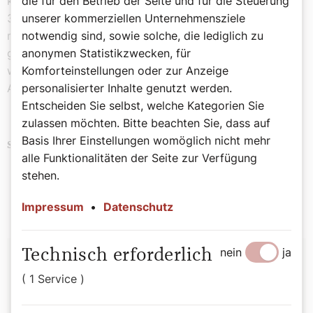
kleineren Kirchen in unseren Gemeinden eine Chance –
die für den Betrieb der Seite und für die Steuerung
365 Tage im Jahre finden wir nämlich Gotteshäuser, die
unserer kommerziellen Unternehmensziele
man einfach nur betreten muss. Machen wir es doch,
notwendig sind, sowie solche, die lediglich zu
gerade in den kommenden Urlaubswochen, denn auch
anonymen Statistikzwecken, für
wir verabschieden uns mit dieser Doppelnummer bis zu
Komforteinstellungen oder zur Anzeige
Ausgabe 30 am 26. Juli.
personalisierter Inhalte genutzt werden.
Entscheiden Sie selbst, welche Kategorien Sie
zulassen möchten. Bitte beachten Sie, dass auf
Basis Ihrer Einstellungen womöglich nicht mehr
Religion
Brauchtum
Politik
Schlagwörter
alle Funktionalitäten der Seite zur Verfügung
Reisen
stehen.
Impressum
•
Datenschutz
Autor:
nein
ja
Technisch erforderlich
( 1 Service )
Sophie Lauringer