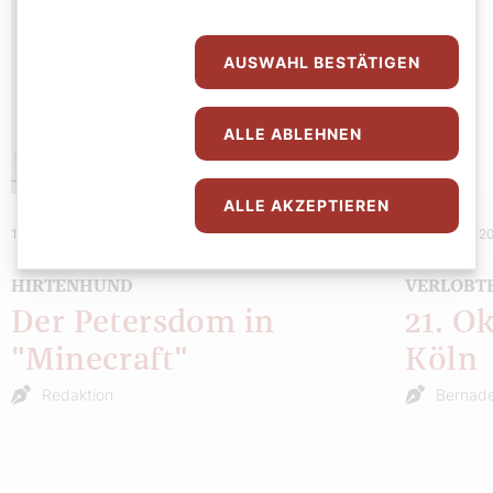
AUSWAHL BESTÄTIGEN
ALLE ABLEHNEN
ALLE AKZEPTIEREN
18. November 2024
|
Hirtenhund
15. Oktober 2
HIRTENHUND
VERLOBT
Der Petersdom in
21. O
"Minecraft"
Köln
Redaktion
Bernade