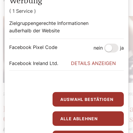
Werbung
( 1 Service )
Zielgruppengerechte Informationen
außerhalb der Website
Facebook Pixel Code
nein
ja
Facebook Ireland Ltd.
DETAILS ANZEIGEN
29. Jänner 2023
|
Die Kirche und ich
22. Jänner 2
AUSWAHL BESTÄTIGEN
Ignorieren – oder
Im Na
Glauben schenken
sehr s
ALLE ABLEHNEN
Michael Prüller
Michael 