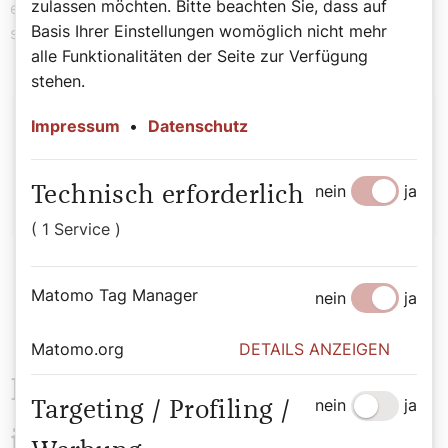
zulassen möchten. Bitte beachten Sie, dass auf
einschließt. Und die Verwirrung? Da vertraue ich, wie in
Basis Ihrer Einstellungen womöglich nicht mehr
so vielen Dingen, auf den Heiligen Geist.
alle Funktionalitäten der Seite zur Verfügung
stehen.
Autor:
Impressum
•
Datenschutz
Michael Prüller
nein
ja
Technisch erforderlich
( 1 Service )
Matomo Tag Manager
nein
ja
Matomo.org
DETAILS ANZEIGEN
Das könnte Sie auch
nein
ja
Targeting / Profiling /
interessieren