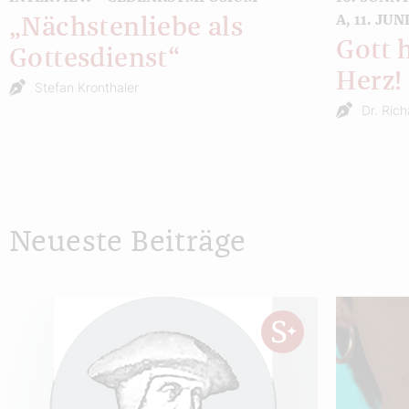
A, 11. JUN
„Nächstenliebe als
Gott 
Gottesdienst“
Herz!
Stefan Kronthaler
Dr. Ric
Neueste Beiträge