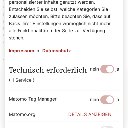
personalisierter Inhalte genutzt werden.
Gottverlassener alle Gottverlassenen dieser Erde
Entscheiden Sie selbst, welche Kategorien Sie
auffangen kann. Denn: In seiner Menschwerdung hat
zulassen möchten. Bitte beachten Sie, dass auf
sich dieser Sohn Gottes mit allen Menschen verbunden.
Basis Ihrer Einstellungen womöglich nicht mehr
Darin liegt auch der tiefste Grund für die unendliche
alle Funktionalitäten der Seite zur Verfügung
Würde der menschlichen Person. Und der Faszination
stehen.
von Weihnachten.
Impressum
•
Datenschutz
Der Kommentar drückt seine persönliche Meinung aus.
nein
ja
Technisch erforderlich
( 1 Service )
Zur Person:
Matomo Tag Manager
Hanna-Barbara Gerl-Falkovitz
(80) ist emeritierte
nein
ja
Universitätsprofessorin für Philosophie.
Matomo.org
DETAILS ANZEIGEN