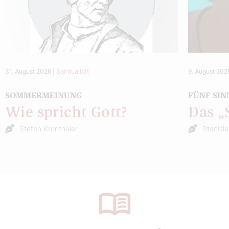
31. August 2026
|
Spiritualität
9. August 202
SOMMERMEINUNG
FÜNF SIN
Wie spricht Gott?
Das 
Stefan Kronthaler
Stanisl