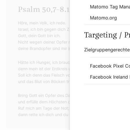
Matomo Tag Man
Psalm 50,7–8.12–13.14–15
Matomo.org
Höre, mein Volk, ich rede.
Israel, ich bin gegen dich Zeuge,
Targeting / 
Gott, dein Gott bin ich.
Nicht wegen deiner Opfer rüge ich dich,
deine Brandopfer sind mir immer vor Augen.
Zielgruppengerechte
Hätte ich Hunger, ich brauchte es dir nicht zu sagen,
Facebook Pixel C
denn mein ist der Erdkreis und seine ganze Fülle.
Soll ich denn das Fleisch von Stieren essen
Facebook Ireland 
und das Blut von Böcken trinken?
Bring Gott ein Opfer des Dankes
und erfülle dem Höchsten deine Gelübde!
Ruf mich am Tage der Not;
dann rette ich dich und du wirst mich ehren.