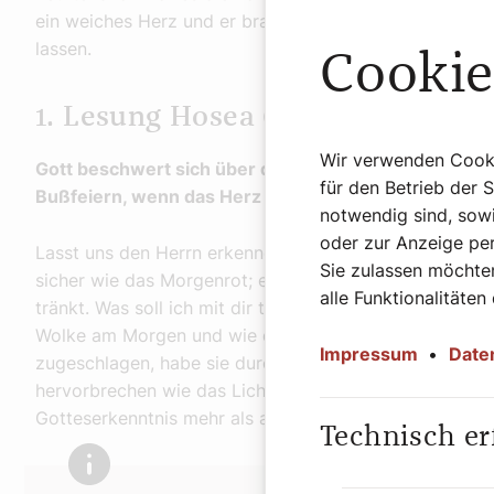
ein weiches Herz und er braucht Menschen, die ihr Her
lassen.
Cookie
1. Lesung Hosea 6,3–6
Wir verwenden Cookie
Gott beschwert sich über die Wankelmütigkeit des V
für den Betrieb der 
Bußfeiern, wenn das Herz nicht dabei ist?
notwendig sind, sowi
oder zur Anzeige per
Lasst uns den Herrn erkennen, ja lasst uns nach der E
Sie zulassen möchten
sicher wie das Morgenrot; er kommt zu uns wie der Reg
alle Funktionalitäten
tränkt. Was soll ich mit dir tun, Éfraim? Was soll ich mi
Wolke am Morgen und wie der Tau, der bald vergeht. 
Impressum
•
Date
zugeschlagen, habe sie durch die Worte meines Mund
hervorbrechen wie das Licht. Denn an Liebe habe ich Ge
Gotteserkenntnis mehr als an Brandopfern.
Technisch er