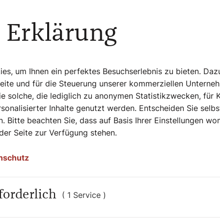
z für ihn öffnen und von ihm formen
 Erklärung
s, um Ihnen ein perfektes Besuchserlebnis zu bieten. Daz
olkes Israels. Was nützen die schönsten
Seite und für die Steuerung unserer kommerziellen Unterne
e solche, die lediglich zu anonymen Statistikzwecken, für 
sonalisierter Inhalte genutzt werden. Entscheiden Sie selb
rkenntnis des Herrn jagen! Er kommt so
. Bitte beachten Sie, dass auf Basis Ihrer Einstellungen w
en, wie der Frühjahrsregen, der die Erde
 der Seite zur Verfügung stehen.
t dir tun, Juda? Eure Liebe ist wie eine
Darum habe ich durch die Propheten
nschutz
es umgebracht. Dann wird mein Recht
fallen, nicht an Schlachtopfern, an
forderlich
( 1 Service )