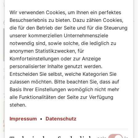
Wiener Schnitzel oder Käsknöpfle…
Wir verwenden Cookies, um Ihnen ein perfektes
Besuchserlebnis zu bieten. Dazu zählen Cookies,
6.
„Nicht jeder Mensch hat gleich breite Schultern“
die für den Betrieb der Seite und für die Steuerung
Die Bundesregierung hat sich
unserer kommerziellen Unternehmensziele
auf ein Doppelbudget für
notwendig sind, sowie solche, die lediglich zu
2027/2028 geeinigt, welches
anonymen Statistikzwecken, für
vor allem im Sozialbereich
Komforteinstellungen oder zur Anzeige
einige Kürzungen enthält. Der
personalisierter Inhalte genutzt werden.
SONNTAG hat dazu mit Caritas-Generalsekretärin Anna
Entscheiden Sie selbst, welche Kategorien Sie
Parr
zulassen möchten. Bitte beachten Sie, dass auf
Basis Ihrer Einstellungen womöglich nicht mehr
7.
Grünwidl belehrt Papst (nicht)
alle Funktionalitäten der Seite zur Verfügung
stehen.
…Erzbischof Josef Grünwidl
fuhr im Mai
2026
zu seinem
Impressum
•
Datenschutz
Antrittsbesuch bei Papst Leo
XIV. nach Rom.