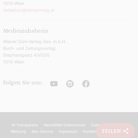
1010 Wien
redaktion@dersonntag.at
Medieninhaberin
Wiener Dom-Verlag Ges. m.b.H.
Buch- und Zeitungsverlag
Stephansplatz 4/VI/DG
1010 Wien
Youtube
Instagram
Facebook
Folgen Sie uns:
KI-Transparenz
Newsletter Datenschutz
Datenschutz
AGB
TEILEN
Werbung
Abo-Service
Impressum
Kontakt
Barrierefreiheit