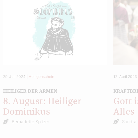
29. Juli 2024
|
Heiligenschein
12. April 2023
HEILIGER DER ARMEN
KRAFTBR
8. August: Heiliger
Gott 
Dominikus
Alles
Bernadette Spitzer
Sandra 