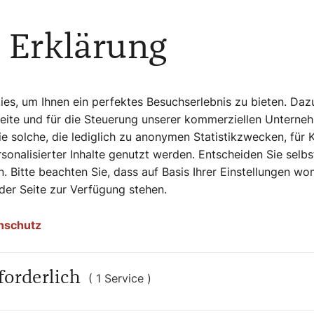
gend die Verkündigung. Damals zogen die
en fanden sich bald in Klöstern
 Erklärung
 1221 auf einer Missionsreise in Bologna
s, um Ihnen ein perfektes Besuchserlebnis zu bieten. Daz
Seite und für die Steuerung unserer kommerziellen Unterne
e solche, die lediglich zu anonymen Statistikzwecken, für 
m Hit erhielt und der sogar 1966 mit
sonalisierter Inhalte genutzt werden. Entscheiden Sie selb
 aus dem Orden aus und beging knapp 20
. Bitte beachten Sie, dass auf Basis Ihrer Einstellungen w
n Selbstmord. Das fröhliche Lied jedoch
 der Seite zur Verfügung stehen.
nschutz
forderlich
Persönlichkeiten auf allen Kontinenten, in
( 1 Service )
nd Sklaven, Brave und Aufmüpfige, Geistliche
rätiert Autorin Bernadette Spitzer in