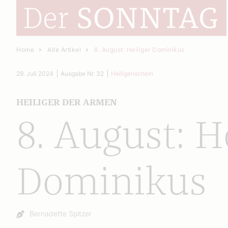
Home
Alle Artikel
8. August: Heiliger Dominikus
29. Juli 2024
Ausgabe Nr. 32
Heiligenschein
HEILIGER DER ARMEN
8. August: H
Dominikus
Autor:
Bernadette Spitzer