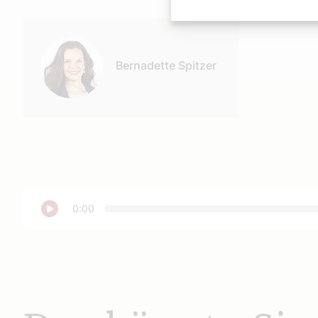
Autor:
Bernadette Spitzer
Abspielen
0:00