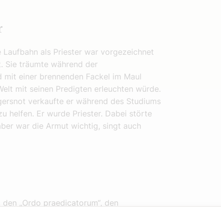
r
 Laufbahn als Priester war vorgezeichnet
t. Sie träumte während der
 mit einer brennenden Fackel im Maul
elt mit seinen Predigten erleuchten würde.
gersnot verkaufte er während des Studiums
 helfen. Er wurde Priester. Dabei störte
aber war die Armut wichtig, singt auch
, den „Ordo praedicatorum“, den
erorden genannt wird. Die Dominikaner