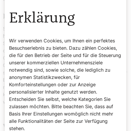
Erklärung
Das Entscheidende bei Valie Export
So prägt heute ein Schriftzug die Orgel, der zum
Nachdenken einlädt: „Wer begreift, hat Flügel.“ Dieser
Wir verwenden Cookies, um Ihnen ein perfektes
Satz verbindet Erkenntnis und Glauben – und verleiht
Besuchserlebnis zu bieten. Dazu zählen Cookies,
dem Instrument eine poetische Dimension. Auch die
die für den Betrieb der Seite und für die Steuerung
Gestaltung mit Flügelformen und ein verborgenes
unserer kommerziellen Unternehmensziele
Gedicht über die menschliche Stimme zeugen von einer
notwendig sind, sowie solche, die lediglich zu
sensiblen Auseinandersetzung mit dem Raum und seiner
anonymen Statistikzwecken, für
Botschaft. Entscheidend war für Exports Arbeit hier
Komforteinstellungen oder zur Anzeige
nicht die Inszenierung eines Konflikts, sondern die
personalisierter Inhalte genutzt werden.
künstlerische Frage: Wie kann eine Orgel gut gestaltet
Entscheiden Sie selbst, welche Kategorien Sie
werden?
zulassen möchten. Bitte beachten Sie, dass auf
Basis Ihrer Einstellungen womöglich nicht mehr
alle Funktionalitäten der Seite zur Verfügung
Valie Export: Erinnerungen an die
stehen.