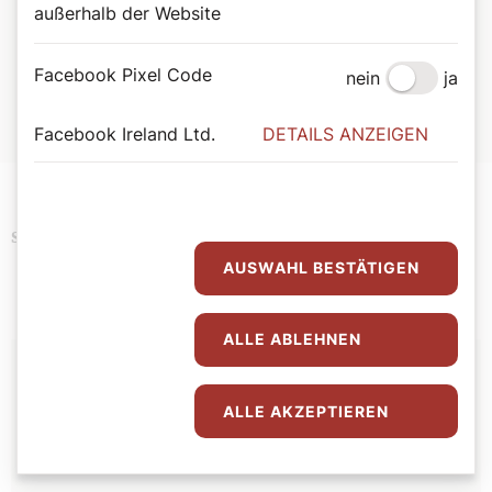
außerhalb der Website
Orgelkonzerte in der Kirche am
Pöstlingberg
Facebook Pixel Code
nein
ja
Die Orgelkonzerte in der Kirche am Pöstlingberg sind
hier
nachzuhören!
Facebook Ireland Ltd.
DETAILS ANZEIGEN
Kultur
Religion
Schlagwörter
AUSWAHL BESTÄTIGEN
ALLE ABLEHNEN
Autor:
Agathe Lauber-Gansterer
ALLE AKZEPTIEREN