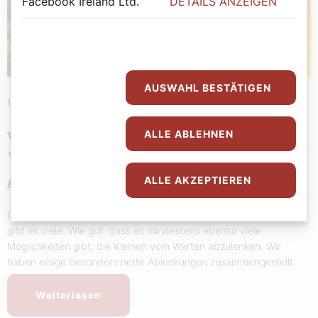
Facebook Ireland Ltd.
DETAILS ANZEIGEN
AUSWAHL BESTÄTIGEN
19. Dezember 2025
|
Kunst und Kultur
ALLE ABLEHNEN
WOHIN AM 24. DEZEMBER?
Warten auf das Christkind
ALLE AKZEPTIEREN
Andrea Harringer
Gründe, warum Kinder am 24. Dezember gar so aufgeregt sind,
gibt es viele. Wie gut, dass es mindestens ebenso viele
Möglichkeiten gibt, die Kleinen vom Warten abzulenken. Wir
haben einige besonders nette Ablenkungen zusammengestellt.
Weiterlesen