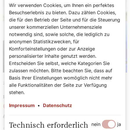
Wir verwenden Cookies, um Ihnen ein perfektes
Besuchserlebnis zu bieten. Dazu zählen Cookies,
die für den Betrieb der Seite und für die Steuerung
unserer kommerziellen Unternehmensziele
notwendig sind, sowie solche, die lediglich zu
anonymen Statistikzwecken, für
Komforteinstellungen oder zur Anzeige
personalisierter Inhalte genutzt werden.
Entscheiden Sie selbst, welche Kategorien Sie
zulassen möchten. Bitte beachten Sie, dass auf
Basis Ihrer Einstellungen womöglich nicht mehr
20. Dezember 2025
|
Theologie
alle Funktionalitäten der Seite zur Verfügung
stehen.
FESTE DER HOFFNUNG UND DES LICHTS
Impressum
•
Datenschutz
Chanukka und Weihnachten
Agathe Lauber-Gansterer
nein
ja
Technisch erforderlich
Sowohl das jüdische Lichterfest Chanukka als auch das