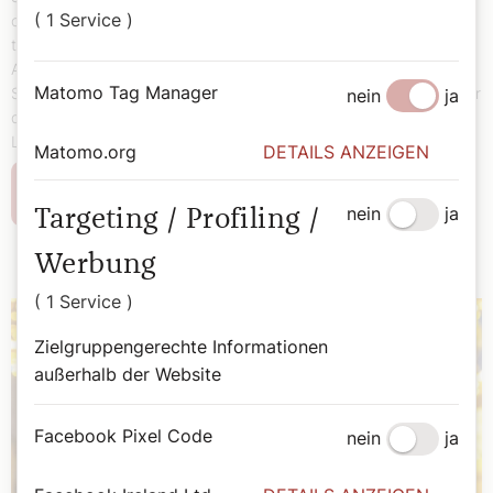
( 1 Service )
christliche Weihnachtsfest stehen zunehmend im Fadenkreuz
terroristischer Gewalt – zuletzt wurde in Deutschland ein
Anschlag auf einen Weihnachtsmarkt vereitelt, während in
Matomo Tag Manager
Sydney ein Chanukka‑Fest blutig attackiert wurde. Doch nicht nur
nein
ja
die Bedrohung verbindet diese beiden Feste. Beide zeigen: Das
Licht und das Miteinander bleiben stärker als die Angst.
Matomo.org
DETAILS ANZEIGEN
Weiterlesen
nein
ja
Targeting / Profiling /
Werbung
( 1 Service )
Zielgruppengerechte Informationen
außerhalb der Website
Facebook Pixel Code
nein
ja