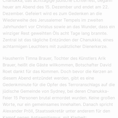
Chanukka, das achttägige jüdische Lichterfest, begann
heuer am Abend des 15. Dezember und endet am 22.
Dezember. Gefeiert wird es zum Gedenken an die
Wiederweihe des Jerusalemer Tempels im zweiten
Jahrhundert vor Christus sowie an das Wunder, dass ein
winziger Rest geweihten Öls acht Tage lang brannte.
Zentral ist das tägliche Entzünden der Chanukkia, eines
achtarmigen Leuchters mit zusätzlicher Dienerkerze.
Hausherrin Timna Brauer, Tochter des Künstlers Arik
Brauer, heißt die Gäste willkommen, Botschafter David
Roet dankt für das Kommen. Doch bevor die Kerzen an
diesem Abend entzündet werden, gibt es eine
Gedenkminute für die Opfer des Terroranschlags auf die
jüdische Gemeinde von Sydney, bei deren Chanukka-
Feier 15 Personen brutal ermordet wurden. Keine großen
Worte, nur ein gemeinsames Innehalten. Danach spricht
Alexander Pröll, Staatssekretär unter anderem für den
Kampf gegen Antisemitismus, mit Klarheit: