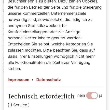
Besuchserlebnis zu bieten. Dazu zählen Cookies,
Unterschiede und Ähnlichkeiten
die für den Betrieb der Seite und für die Steuerung
zwischen Weihnachten und Chanukka
unserer kommerziellen Unternehmensziele
notwendig sind, sowie solche, die lediglich zu
Zwischen Chanukka und Weihnachten bestehen klare
anonymen Statistikzwecken, für
Unterschiede in Herkunft und Theologie, und doch gibt
Komforteinstellungen oder zur Anzeige
es erstaunlich viel Gemeinsames. Beide Feste sind
personalisierter Inhalte genutzt werden.
Lichterfeste: Die Kerzen der Chanukkia und die Lichter
Entscheiden Sie selbst, welche Kategorien Sie
des Adventkranzes und jene am Christbaum bringen
zulassen möchten. Bitte beachten Sie, dass auf
Hoffnung in die dunkelste Zeit des Jahres. Chanukka
Basis Ihrer Einstellungen womöglich nicht mehr
erinnert an das Lichtwunder im Tempel, Weihnachten
alle Funktionalitäten der Seite zur Verfügung
feiert die Geburt Jesu, den wir Christen als das „Licht
stehen.
der Welt“ verehren.
Impressum
•
Datenschutz
„Herr, glücklich ist das Volk, das dich
nein
ja
Technisch erforderlich
mit Jubelrufen feiert! Deine Nähe
( 1 Service )
macht ihr Leben hell.“