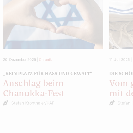
20. Dezember 2025
|
Chronik
11. Juli 2025
|
„KEIN PLATZ FÜR HASS UND GEWALT“
DIE SCHÖ
Anschlag beim
Vom 
Chanukka-Fest
mit d
Stefan Kronthaler/KAP
Stefan 