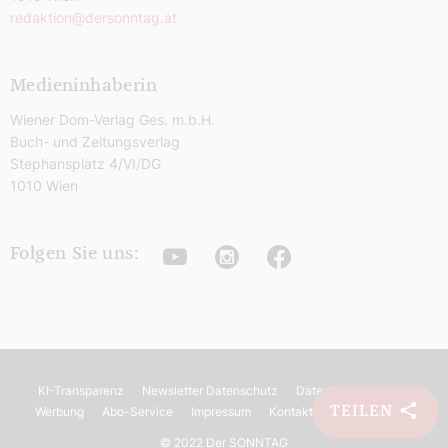
redaktion@dersonntag.at
Medieninhaberin
Wiener Dom-Verlag Ges. m.b.H.
Buch- und Zeitungsverlag
Stephansplatz 4/VI/DG
1010 Wien
Youtube
Instagram
Facebook
Folgen Sie uns:
KI-Transparenz
Newsletter Datenschutz
Datenschutz
AGB
TEILEN
Werbung
Abo-Service
Impressum
Kontakt
Barrierefreiheit
©
2022 Der SONNTAG