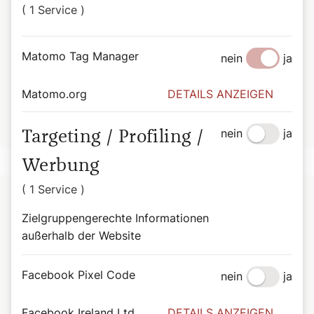
( 1 Service )
Buches liegt auf dem traditionsreichen Bauernjahr und
den unsere Gesellschaft bis heute prägenden kirchlichen
Festkreisen wie Weihnachten und Ostern.
Matomo Tag Manager
nein
ja
Buchtipp:
Christoph Frühwirth,
Magisches Räuchern und
gestohlene Maibäume. Alpenländische Bräuche und
Matomo.org
DETAILS ANZEIGEN
Rituale im Jahreslauf
, Servus-Verlag, 192 Seiten, ISBN:
978-3-7104-0375-0, EUR 26,00.
nein
ja
Targeting / Profiling /
Werbung
( 1 Service )
Zielgruppengerechte Informationen
außerhalb der Website
Facebook Pixel Code
nein
ja
Facebook Ireland Ltd.
DETAILS ANZEIGEN