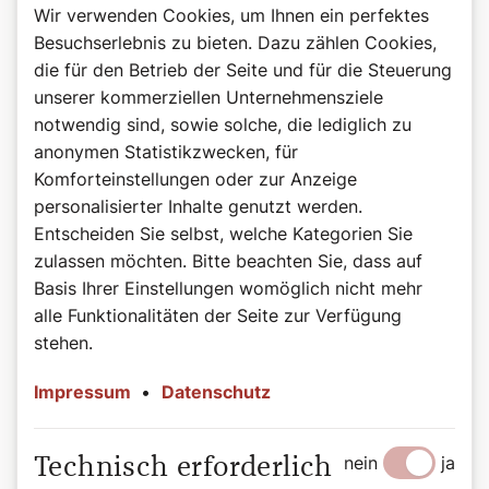
Wir verwenden Cookies, um Ihnen ein perfektes
Besuchserlebnis zu bieten. Dazu zählen Cookies,
die für den Betrieb der Seite und für die Steuerung
unserer kommerziellen Unternehmensziele
notwendig sind, sowie solche, die lediglich zu
anonymen Statistikzwecken, für
Komforteinstellungen oder zur Anzeige
personalisierter Inhalte genutzt werden.
Entscheiden Sie selbst, welche Kategorien Sie
zulassen möchten. Bitte beachten Sie, dass auf
Basis Ihrer Einstellungen womöglich nicht mehr
alle Funktionalitäten der Seite zur Verfügung
©Servus-Verlag
stehen.
Räuchern und Raunächte
Impressum
•
Datenschutz
Das bis heute vielerorts gepflegte Brauchtum im
Alpenraum mit seinen Ritualen im Jahreslauf stellt
Christoph Frühwirth in seinem Buch „Magisches Räuchern
nein
ja
Technisch erforderlich
und gestohlene Maibäume“ vor. Der Schwerpunkt des