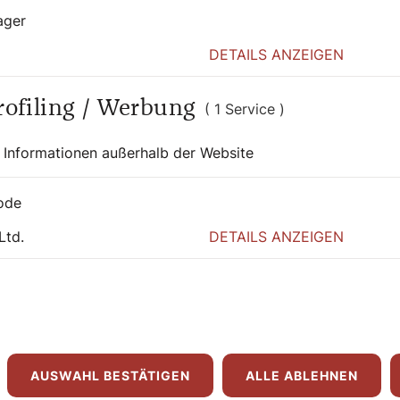
ager
sich in den Winterschlaf begeben, fressen
DETAILS ANZEIGEN
auen, die sie dann nicht nur warmhalten
Profiling / Werbung
( 1 Service )
s Winterschlafes stark herunter. Die Atmung
die Körpertemperatur sinkt, etwa beim
 Informationen außerhalb der Website
 bis 9 Grad während des Winterschlafes.
t, kommt im Winter auf kaum mehr als 5
ode
Ltd.
DETAILS ANZEIGEN
 die Tiere kaum auf, maximal um Urin oder
u wechseln, wenn es am ursprünglichen Ort
at über den Winter ausreicht, dürfen die
interschlaf zu wecken, sollten wir
dtiere im Winterschlaf weckt, riskiert
kommen sie aus ihren Winterquartieren ganz
AUSWAHL BESTÄTIGEN
ALLE ABLEHNEN