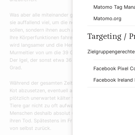
Matomo Tag Man
Was aber alle miteinander gemeinsam haben: Bevor sie 
Matomo.org
sie auffallend viel, um die nötigen Fettreserven aufzub
sollen, sondern ihnen auch als Energiereserve dienen.
Targeting / 
Ihre Körperfunktionen fahren die Wildtiere während de
wird langsamer und die Herzfrequenz nimmt ab. Auch 
Zielgruppengerechte
Murmeltier von um die 39 Grad Celsius auf nur noch 7
Der Igel, der sonst etwa 36 Grad Körpertemperatur ha
Grad.
Facebook Pixel C
Facebook Ireland 
Während der gesamten Zeit des Winterschlafes wachen
Kot abzusetzen, eventuell auch, um den Schlafplatz z
plötzlich unerwartet kälter wird. Damit der Energievorr
Tiere gar nicht zu oft aufwachen. Wildtiere aus ihrem W
Menschen deshalb absolut und aktiv vermeiden. Wer Wil
ihren Tod. Spätestens im Frühling, meist ist es März, 
von selbst zurück.