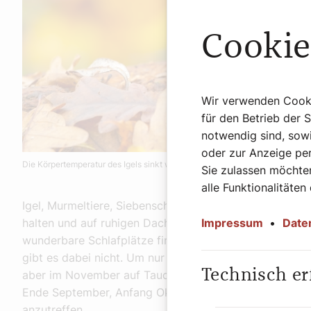
Cookie
Wir verwenden Cookie
für den Betrieb der 
notwendig sind, sowi
oder zur Anzeige per
Die Körpertemperatur des Igels sinkt während des Winterschlafes von 36 Gr
Sie zulassen möchten
alle Funktionalitäten
Igel, Murmeltiere, Siebenschläfer und Fledermäuse geh
Impressum
•
Date
halten und auf ruhigen Dachböden, in Erd- oder Baum
wunderbare Schlafplätze finden. Einen einheitlichen Ze
gibt es dabei nicht. Um nur einige Beispiele zu nennen
Technisch er
aber im November auf Tauchstation. Murmeltiere und Si
Ende September, Anfang Oktober. Fledermäuse sind a
anzutreffen.