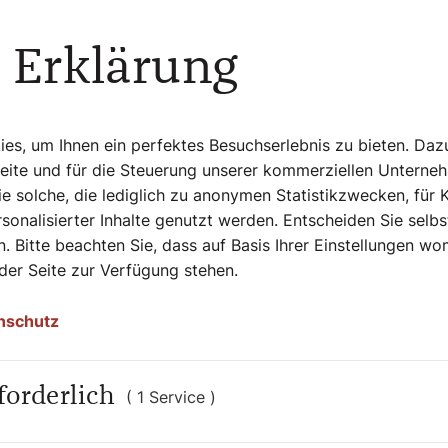
 Erklärung
s, um Ihnen ein perfektes Besuchserlebnis zu bieten. Daz
Seite und für die Steuerung unserer kommerziellen Unterne
e solche, die lediglich zu anonymen Statistikzwecken, für 
sonalisierter Inhalte genutzt werden. Entscheiden Sie selb
ad Celsius auf 5 bis 8 Grad Celsius.
©iStock
. Bitte beachten Sie, dass auf Basis Ihrer Einstellungen w
 der Seite zur Verfügung stehen.
ören etwa zu denjenigen, die Winterschlaf
nschutz
höhlen oder unter Laubhaufen ganz
itpunkt für den Beginn des Winterschlafes
: Igel sind etwa ab Oktober, spätestens
forderlich
ebenschläfer starten ihren Winterschlaf
( 1 Service )
b November nicht mehr draußen