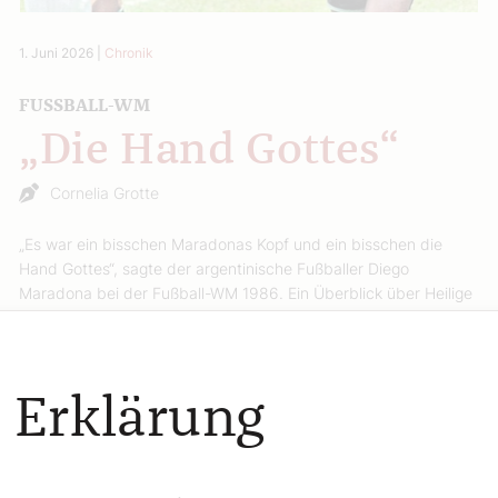
1. Juni 2026
|
Chronik
FUSSBALL-WM
„Die Hand Gottes“
Cornelia Grotte
„Es war ein bisschen Maradonas Kopf und ein bisschen die
Hand Gottes“, sagte der argentinische Fußballer Diego
Maradona bei der Fußball-WM 1986. Ein Überblick über Heilige
zum internationalen Sportgroßevent vom 11. Juni bis zum 15.
Juli.
Weiterlesen
 Erklärung