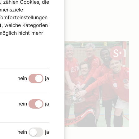
u zählen Cookies, die
hmensziele
Komforteinstellungen
st, welche Kategorien
omöglich nicht mehr
nein
ja
nein
ja
nein
ja
8. Februar 2026
|
Österreich