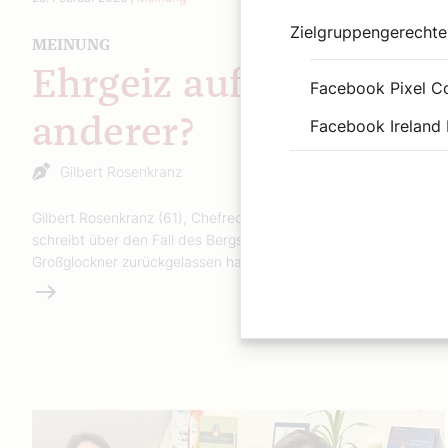
Zielgruppengerechte
MEINUNG
Ehrgeiz auf Kosten
Facebook Pixel C
anderer?
Facebook Ireland 
Gilbert Rosenkranz
Gilbert Rosenkranz (61), Chefredakteur des Tiroler SONNTAG,
schreibt über den Fall des Bergsteigers, der seine Freundin am
Großglockner zurückgelassen hatte.
Weiterlesen