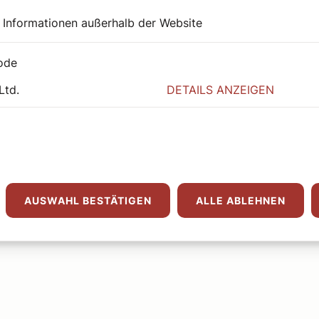
 Informationen außerhalb der Website
SEHENSWERT
Potpourri: Diözesaner
ode
Rückblick 8
Ltd.
DETAILS ANZEIGEN
Redaktion
Was war los in Wien und Niederösterreich?
Weiterlesen
AUSWAHL BESTÄTIGEN
ALLE ABLEHNEN