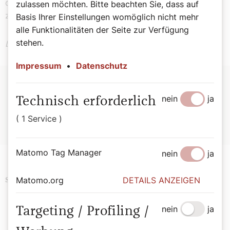
des Gipfels. Was Menschen bereit sind, dafür aufs Spiel
zulassen möchten. Bitte beachten Sie, dass auf
zu setzen, ist mitunter schwer zu begreifen.
Basis Ihrer Einstellungen womöglich nicht mehr
alle Funktionalitäten der Seite zur Verfügung
stehen.
Der Kommentar drückt seine persönliche Meinung aus!
Impressum
•
Datenschutz
Zur Person:
nein
ja
Technisch erforderlich
Gilbert Rosenkranz (61)
ist Chefredakteur des Tiroler
( 1 Service )
SONNTAG.
Matomo Tag Manager
nein
ja
Matomo.org
DETAILS ANZEIGEN
Religion
Brauchtum
Gesundheit
Schlagwörter
Sport
nein
ja
Targeting / Profiling /