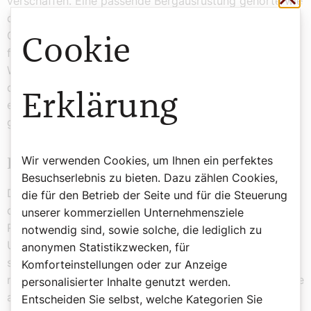
verschaffen. Eine passende Bergausrüstung gehörte wie
das Amen im Gebet zu jeder Unternehmung im freien
Gelände. Denn es geht auch darum, Vorsorge zu treffen
Cookie
für Situationen, in denen etwa ein überraschender
Wetterumschwung für Gefahrenmomente sorgt. Oder
die Kräfte versagen. Dann heißt es anzuerkennen, dass
Erklärung
eigenes Können und Vermögen nicht ausreichen, um
gesetzte Ziele zu erreichen.
Wir verwenden Cookies, um Ihnen ein perfektes
Das Drama am Großglockner
Besuchserlebnis zu bieten. Dazu zählen Cookies,
Der fehlenden Fähigkeit umzukehren ist geschuldet,
die für den Betrieb der Seite und für die Steuerung
dass es zum Drama am Glockner gekommen ist. Die im
unserer kommerziellen Unternehmensziele
Rahmen des Prozessgeschehens bekannt gewordenen
notwendig sind, sowie solche, die lediglich zu
Umstände lassen auf mangelndes Einfühlungsvermögen
anonymen Statistikzwecken, für
schließen. Besonders weil das Bergsteiger-Duo ja eng
Komforteinstellungen oder zur Anzeige
miteinander verbunden war. Allem Anschein nach wurde
personalisierter Inhalte genutzt werden.
alles einem einzigen Ziel untergeordnet: dem Erreichen
Entscheiden Sie selbst, welche Kategorien Sie