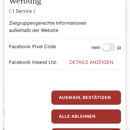
Werbung
( 1 Service )
Autor:
Zielgruppengerechte Informationen
Gilbert Rosenkranz
außerhalb der Website
Facebook Pixel Code
nein
ja
Facebook Ireland Ltd.
DETAILS ANZEIGEN
Das könnte Sie auch
AUSWAHL BESTÄTIGEN
interessieren
ALLE ABLEHNEN